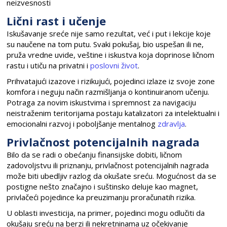
neizvesnosti
Lični rast i učenje
Iskušavanje sreće nije samo rezultat, već i put i lekcije koje
su naučene na tom putu. Svaki pokušaj, bio uspešan ili ne,
pruža vredne uvide, veštine i iskustva koja doprinose ličnom
rastu i utiču na privatni i
poslovni život
.
Prihvatajući izazove i rizikujući, pojedinci izlaze iz svoje zone
komfora i neguju način razmišljanja o kontinuiranom učenju.
Potraga za novim iskustvima i spremnost za navigaciju
neistraženim teritorijama postaju katalizatori za intelektualni i
emocionalni razvoj i poboljšanje mentalnog
zdravlja
.
Privlačnost potencijalnih nagrada
Bilo da se radi o obećanju finansijske dobiti, ličnom
zadovoljstvu ili priznanju, privlačnost potencijalnih nagrada
može biti ubedljiv razlog da okušate sreću. Mogućnost da se
postigne nešto značajno i suštinsko deluje kao magnet,
privlačeći pojedince ka preuzimanju proračunatih rizika.
U oblasti investicija, na primer, pojedinci mogu odlučiti da
okušaju sreću na berzi ili nekretninama uz očekivanje