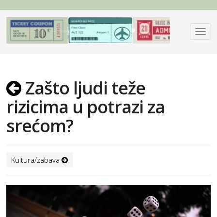
Zašto ljudi teže
rizicima u potrazi za
srećom?
Kultura/zabava