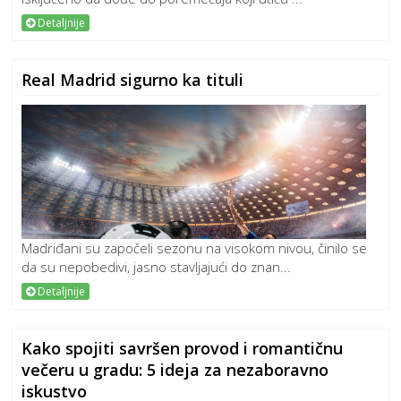
Detaljnije
Real Madrid sigurno ka tituli
Madriđani su započeli sezonu na visokom nivou, činilo se
da su nepobedivi, jasno stavljajući do znan...
Detaljnije
Kako spojiti savršen provod i romantičnu
večeru u gradu: 5 ideja za nezaboravno
iskustvo