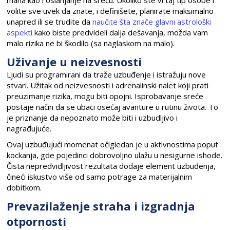
mana kao i oslanjanje na sreću. Ukoliko ste vi taj tip osobe i
volite sve uvek da znate, i definišete, planirate maksimalno
unapred ili se trudite da
naučite šta znače glavni astrološki
aspekti
kako biste predvideli dalja dešavanja, možda vam
malo rizika ne bi škodilo (sa naglaskom na malo).
Uživanje u neizvesnosti
Ljudi su programirani da traže uzbuđenje i istražuju nove
stvari. Užitak od neizvesnosti i adrenalinski nalet koji prati
preuzimanje rizika, mogu biti opojni. Isprobavanje sreće
postaje način da se ubaci osećaj avanture u rutinu života. To
je priznanje da nepoznato može biti i uzbudljivo i
nagrađujuće.
Ovaj uzbuđujući momenat očigledan je u aktivnostima poput
kockanja, gde pojedinci dobrovoljno ulažu u nesigurne ishode.
Čista nepredvidljivost rezultata dodaje element uzbuđenja,
čineći iskustvo više od samo potrage za materijalnim
dobitkom.
Prevazilaženje straha i izgradnja
otpornosti