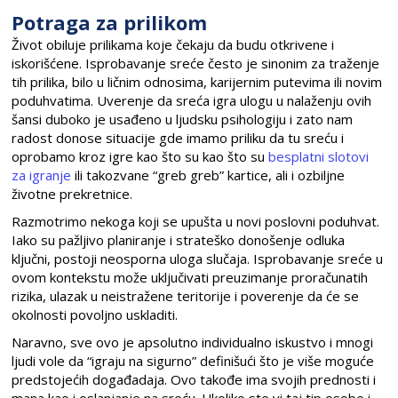
Potraga za prilikom
Život obiluje prilikama koje čekaju da budu otkrivene i
iskorišćene. Isprobavanje sreće često je sinonim za traženje
tih prilika, bilo u ličnim odnosima, karijernim putevima ili novim
poduhvatima. Uverenje da sreća igra ulogu u nalaženju ovih
šansi duboko je usađeno u ljudsku psihologiju i zato nam
radost donose situacije gde imamo priliku da tu sreću i
oprobamo kroz igre kao što su kao što su
besplatni slotovi
za igranje
ili takozvane “greb greb” kartice, ali i ozbiljne
životne prekretnice.
Razmotrimo nekoga koji se upušta u novi poslovni poduhvat.
Iako su pažljivo planiranje i strateško donošenje odluka
ključni, postoji neosporna uloga slučaja. Isprobavanje sreće u
ovom kontekstu može uključivati preuzimanje proračunatih
rizika, ulazak u neistražene teritorije i poverenje da će se
okolnosti povoljno uskladiti.
Naravno, sve ovo je apsolutno individualno iskustvo i mnogi
ljudi vole da “igraju na sigurno” definišući što je više moguće
predstojećih događadaja. Ovo takođe ima svojih prednosti i