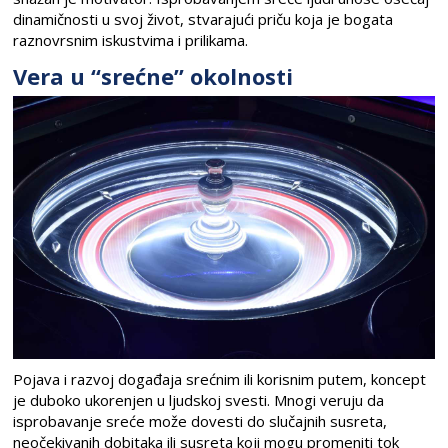
dinamičnosti u svoj život, stvarajući priču koja je bogata
raznovrsnim iskustvima i prilikama.
Vera u “srećne” okolnosti
Pojava i razvoj događaja srećnim ili korisnim putem, koncept
je duboko ukorenjen u ljudskoj svesti. Mnogi veruju da
isprobavanje sreće može dovesti do slučajnih susreta,
neočekivanih dobitaka ili susreta koji mogu promeniti tok