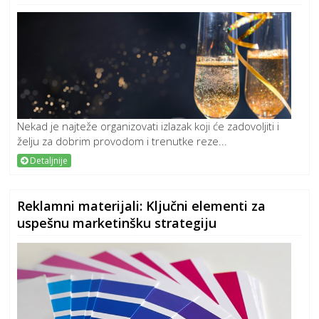
Nekad je najteže organizovati izlazak koji će zadovoljiti i
želju za dobrim provodom i trenutke reze...
Detaljnije
Reklamni materijali: Ključni elementi za
uspešnu marketinšku strategiju