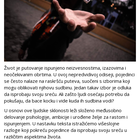
Život je putovanje ispunjeno neizvesnostima, izazovima i
neočekivanim obrtima. U ovoj nepredvidivoj odiseji, pojedinci
se često nalaze na raskršću puteva, suočeni s izborima koji
mogu oblikovati njihovu sudbinu. Jedan takav izbor je odluka
da isprobaju svoju sreću. Ali zašto ljudi osećaju potrebu da
pokušaju, da bace kocku i vide kuda ih sudbina vodi?
U osnovi ove ljudske sklonosti leži složeno međusobno
delovanje psihologije, ambicije i urođene želje za rastom i
ispunjenjem. U nastavku teksta istražićemo višeslojne
razloge koji pokreću pojedince da isprobaju svoju sreću u
različitim aspektima života.