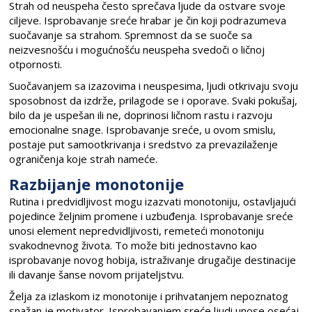
Strah od neuspeha često sprečava ljude da ostvare svoje
ciljeve. Isprobavanje sreće hrabar je čin koji podrazumeva
suočavanje sa strahom. Spremnost da se suoče sa
neizvesnošću i mogućnošću neuspeha svedoči o ličnoj
otpornosti.
Suočavanjem sa izazovima i neuspesima, ljudi otkrivaju svoju
sposobnost da izdrže, prilagode se i oporave. Svaki pokušaj,
bilo da je uspešan ili ne, doprinosi ličnom rastu i razvoju
emocionalne snage. Isprobavanje sreće, u ovom smislu,
postaje put samootkrivanja i sredstvo za prevazilaženje
ograničenja koje strah nameće.
Razbijanje monotonije
Rutina i predvidljivost mogu izazvati monotoniju, ostavljajući
pojedince željnim promene i uzbuđenja. Isprobavanje sreće
unosi element nepredvidljivosti, remeteći monotoniju
svakodnevnog života. To može biti jednostavno kao
isprobavanje novog hobija, istraživanje drugačije destinacije
ili davanje šanse novom prijateljstvu.
Želja za izlaskom iz monotonije i prihvatanjem nepoznatog
snažan je motivator. Isprobavanjem sreće ljudi unose osećaj