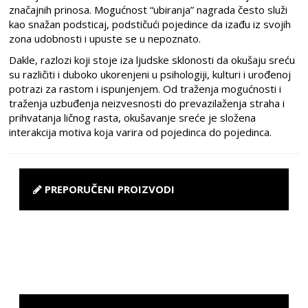
značajnih prinosa. Mogućnost “ubiranja” nagrada često služi
kao snažan podsticaj, podstičući pojedince da izađu iz svojih
zona udobnosti i upuste se u nepoznato.
Dakle, razlozi koji stoje iza ljudske sklonosti da okušaju sreću
su različiti i duboko ukorenjeni u psihologiji, kulturi i urođenoj
potrazi za rastom i ispunjenjem. Od traženja mogućnosti i
traženja uzbuđenja neizvesnosti do prevazilaženja straha i
prihvatanja ličnog rasta, okušavanje sreće je složena
interakcija motiva koja varira od pojedinca do pojedinca.
PREPORUČENI PROIZVODI