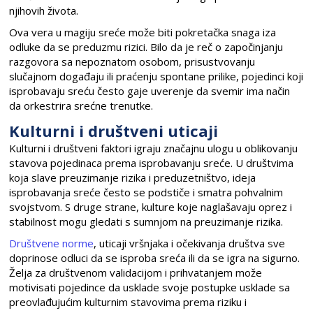
njihovih života.
Ova vera u magiju sreće može biti pokretačka snaga iza
odluke da se preduzmu rizici. Bilo da je reč o započinjanju
razgovora sa nepoznatom osobom, prisustvovanju
slučajnom događaju ili praćenju spontane prilike, pojedinci koji
isprobavaju sreću često gaje uverenje da svemir ima način
da orkestrira srećne trenutke.
Kulturni i društveni uticaji
Kulturni i društveni faktori igraju značajnu ulogu u oblikovanju
stavova pojedinaca prema isprobavanju sreće. U društvima
koja slave preuzimanje rizika i preduzetništvo, ideja
isprobavanja sreće često se podstiče i smatra pohvalnim
svojstvom. S druge strane, kulture koje naglašavaju oprez i
stabilnost mogu gledati s sumnjom na preuzimanje rizika.
Društvene norme
, uticaji vršnjaka i očekivanja društva sve
doprinose odluci da se isproba sreća ili da se igra na sigurno.
Želja za društvenom validacijom i prihvatanjem može
motivisati pojedince da usklade svoje postupke usklade sa
preovlađujućim kulturnim stavovima prema riziku i