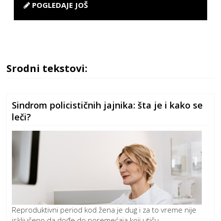
POGLEDAJE JOŠ
Srodni tekstovi:
Sindrom policističnih jajnika: šta je i kako se
leči?
Reproduktivni period kod žena je dug i za to vreme nije
isključeno da dođe do poremećaja koji utiču ...