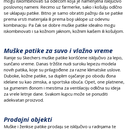
mogu iskombinovati sa odećom koja je namenjena isključivo
poslovnoj nameni. Recimo uz farmerke, sako i košulju odlčno
se uklapaju patike. Bitno je samo obratiti pažnju da se patike
prema vrsti materijala ili prema boji uklope uz odevnu
kombinaciju. Pa čak se dobre muške patike idealno mogu
iskombinovati i sa kožnom jaknom, kožnim kaišem ili košuljom.
Muške patike za suvo i vlažno vreme
Ranije su Skechers muške patike korišćene isključivo za lepo,
sunčano vreme. Danas tržište nudi suroku lepezu modela
novih patika, koje su prilagođene za razne klimatske uslove.
Duboke, kožne patike, sa duplim ojačanje po obodu đona
idelane su kao zimska, a sportska obuća. Opet, one platnene,
sa gumenim đonom i mestima za ventilaciju odlična su ideja
za vrele letnje dane. Svakom kupcu može se ponuditi
adekvatan proizvod.
Prodajni objekti
Muške i ženkse patike prodaju se isključivo u radnjama te