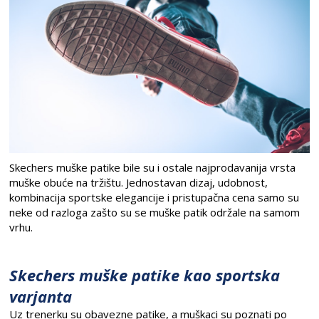
Skechers muške patike bile su i ostale najprodavanija vrsta
muške obuće na tržištu. Jednostavan dizaj, udobnost,
kombinacija sportske elegancije i pristupačna cena samo su
neke od razloga zašto su se muške patik održale na samom
vrhu.
Skechers muške patike kao sportska
varjanta
Uz trenerku su obavezne patike, a muškaci su poznati po