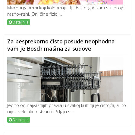
Mikroorganizmi koji kolonizuju ljudski organizam su brojni i
raznovrsni. Oni čine fiziol...
Detaljnije
Za besprekorno čisto posuđe neophodna
vam je Bosch mašina za sudove
Jedno od najvažnijih pravila u svakoj kuhinji je čistoća, ali to
nije uvek lako ostvariti. Prljaju s...
Detaljnije