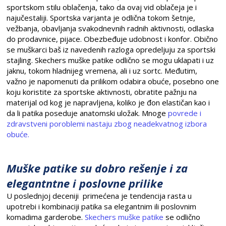
sportskom stilu oblačenja, tako da ovaj vid oblačeja je i
najučestaliji. Sportska varjanta je odlična tokom šetnje,
vežbanja, obavljanja svakodnevnih radnih aktivnosti, odlaska
do prodavnice, pijace. Obezbeđuje udobnost i konfor. Obično
se muškarci baš iz navedenih razloga opredeljuju za sportski
stajling. Skechers muške patike odlično se mogu uklapati i uz
jaknu, tokom hladnijeg vremena, ali i uz sortc. Međutim,
važno je napomenuti da prilikom odabira obuće, posebno one
koju koristite za sportske aktivnosti, obratite pažnju na
materijal od kog je napravljena, koliko je đon elastičan kao i
da li patika poseduje anatomski uložak. Mnoge
povrede i
zdravstveni poroblemi nastaju zbog neadekvatnog izbora
obuće.
Muške patike su dobro rešenje i za
elegantntne i poslovne prilike
U poslednjoj deceniji primećena je tendencija rasta u
upotrebi i kombinaciji patika sa elegantnim ili poslovnim
komadima garderobe.
Skechers muške patike
se odlično