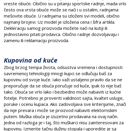
vreste obuće. Obično su u pitanju sportske radnje, mada vrlo
često ova vrsta obuće može se naći i u ostalim, radnjama
mešovite obuće. U radnjama su izloženi svi modeli, obično
najmanji brojevi. Uz model je izložena cena i šifra artikla.
Dekleraciju samog proizvoda možete naći na kutiji ili
jednostavno pitati prodavca. Obično radnje dozvoljavaju i
zamenu ili reklamaciju proizvoda.
Kupovina od kuće
Zbog brzog tempa života, odsustva vremena i dostupnosti
savremenoj tehnologiji mnogi kupci se odlučuju baš za
kupovinu od svoje kuće. Iako važi ustaljeno pravilo da se ne
preporučuje da se obuća poručuje od kuće, ipak to nije baš
tako. Obuća se vrlo lako i bezbedno može nabaviti iz kućne
fotelje. Potrebno je proveriti validnost sajta, kvaltet usluge,
poruke i ocenu kupaca. Ako zadovoljava sve kriterijume, znači
da nije prevara i može se proizvod nabaviti elektornskim
putem. Muška obuća je izuzetno prodavana na ovaj način.
Jedna od razloga je i taj, što muškarci nisu zainteresovani za
kupovinu. Izmerite tačnu dužinu stopala i uporedite je sa