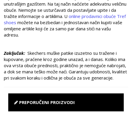
unutrašljim gazištem. Na taj način naćićete adekvatnu veličinu
obuće. Nemojte se usturčavati da postavljate upite i da
tražite informacije o artiklima. U
online prodavnici obuće Tref
shoes
možete na bezbedan i jednostavan način kupiti vaše
omiljene artikle koji će za samo par dana stići na vašu
adresu.
Zaključak:
Skechers muške patike izuzetno su tražene i
kupovane, praćene kroz godine unazad, a i danas. Koliko ima
ova vrsta obuće prednosti, praktično je nemoguće nabrojati,
a dok se mana teško može naći. Garantuju udobnosti, kvalitet
pri svakom koraku i odlična je obuća za sve generacije.
PREPORUČENI PROIZVODI