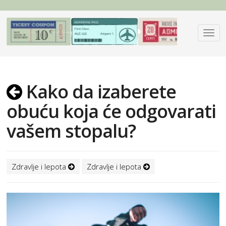
Kako da izaberete
obuću koja će odgovarati
vašem stopalu?
Zdravlje i lepota
Zdravlje i lepota