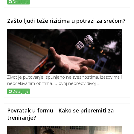
Detaljnije
Zašto ljudi teže rizicima u potrazi za srećom?
Život je putovanje ispunjeno neizvesnostima, izazovima i
neočekivanim obrtima. U ovoj nepredvidivoj ...
Detaljnije
Povratak u formu - Kako se pripremiti za
treniranje?