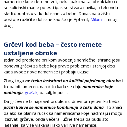
namernice koje dete ne voli, neka ipak ima taj obrok iako će
se količinski manje pojesti ipak se stvara navika, a tek onda
sledi dodatak u vidu dohrane za bebe. Danas na tržištu
postoje različite dohrane kao što je Aptamil,
Milumil
i mnogi
drugi.
Grčevi kod beba – često remete
ustaljene obroke
Jedan od problema prilikom uvođenja nemlečne ishrane jesu
ponovni grčevi za bebe koji prave probleme i starijoj deci
kada uvode nove namernice i probaju ukuse.
Zbog toga
ne treba insistirati na količini pojedenog obroka
i
treba biti umeren, naročito kada se daju
namernice koje
nadimaju
:
grašak
, pasulj, kupus…
Da grčevi ne bi napravili problem u dnevnom jelovniku treba
paziti kakve se namernice kombinuju u toku dana
. To znači
da ako se planira ručak sa namernicama koje nadimaju i mogu
izazvati grčeve, onda večera i užine treba da budu što
laganije, sa više vlakana i lako varljive namernice.