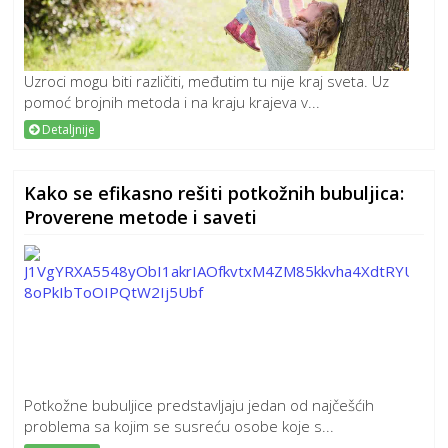
Uzroci mogu biti različiti, međutim tu nije kraj sveta. Uz
pomoć brojnih metoda i na kraju krajeva v...
Detaljnije
Kako se efikasno rešiti potkožnih bubuljica:
Proverene metode i saveti
Potkožne bubuljice predstavljaju jedan od najčešćih
problema sa kojim se susreću osobe koje s...