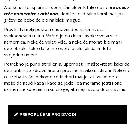
Ako se uz to isplanira i sedmični jelovnik tako da se
ne unose
teže namernice svaki dan
, dobiće se idealna kombinacija i
grčevi za bebe će biti najblaži mogući.
Pravilni temelji postaju sastavni deo naših života i
svakodnevna rutina. Važno je da deca zavole sve vrste
namernica. Neke će voleti više, a neke će morati biti manji
deo obroka tako da se ne osete u jelu, ali da ih dete
svejedno unese.
Potrebno je puno strpljenja, upornosti i maštovitosti kako da
deci približite zdravu hranu i pravilne navike u ishrani. Nekome
će trebati više, nekome će trebati manje, ali svako dete
može da nauči kada i kako se jede i da moramo jesti i one
namernice koje nam nisu drage, ali imaju svoju dobru svrhu.
PREPORUČENI PROIZVODI