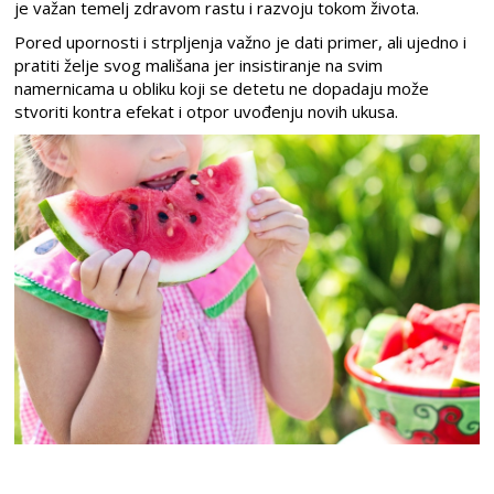
je važan temelj zdravom rastu i razvoju tokom života.
Pored upornosti i strpljenja važno je dati primer, ali ujedno i
pratiti želje svog mališana jer insistiranje na svim
namernicama u obliku koji se detetu ne dopadaju može
stvoriti kontra efekat i otpor uvođenju novih ukusa.