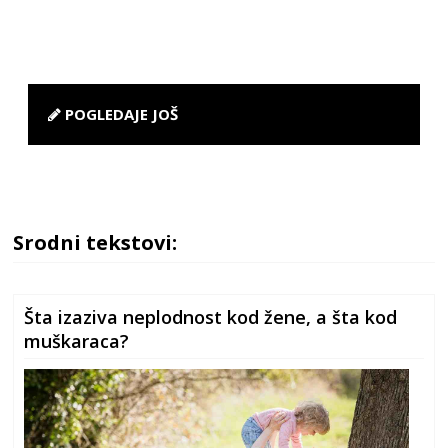
POGLEDAJE JOŠ
Srodni tekstovi:
Šta izaziva neplodnost kod žene, a šta kod
muškaraca?