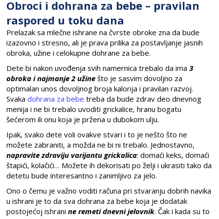
Obroci i dohrana za bebe – pravilan
raspored u toku dana
Prelazak sa mlečne ishrane na čvrste obroke zna da bude
izazovno i stresno, ali je prava prilika za postavljanje jasnih
obroka, užine i celokupne dohrane za bebe.
Dete bi nakon uvođenja svih namernica trebalo da ima
3
obroka i najmanje 2 užine
što je sasvim dovoljno za
optimalan unos dovoljnog broja kalorija i pravilan razvoj.
Svaka
dohrana za bebe
treba da bude zdrav deo dnevnog
menija i ne bi trebalo uvoditi grickalice, hranu bogatu
šećerom ili onu koja je pržena u dubokom ulju.
Ipak, svako dete voli ovakve stvari i to je nešto što ne
možete zabraniti, a možda ne bi ni trebalo. Jednostavno,
napravite zdraviju varijantu grickalica
: domaći keks, domaći
štapići, kolačići… Možete ih dekorisati po želji i ukrasiti tako da
detetu bude interesantno i zanimljivo za jelo.
Ono o čemu je važno voditi računa pri stvaranju dobrih navika
u ishrani je to da sva dohrana za bebe koja je dodatak
postojećoj ishrani
ne remeti dnevni jelovnik
. Čak i kada su to