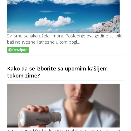
Svi smo se jako uželeli mora. Poslednje dva godine su bile
baš neizvesne i stresne u tom pogl...
Detaljnije
Kako da se izborite sa upornim kašljem
tokom zime?
Zimski period često donosi sa sobom izazove za zdravlje