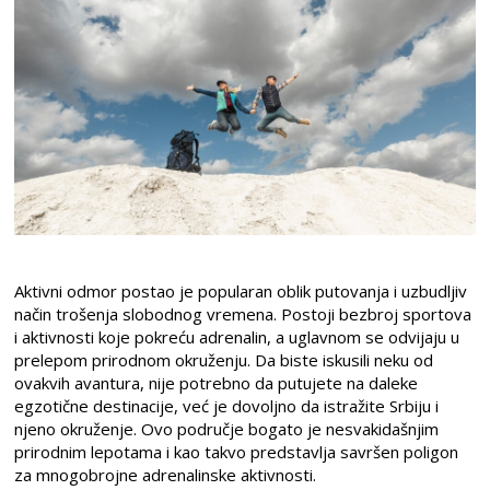
Aktivni odmor postao je popularan oblik putovanja i uzbudljiv
način trošenja slobodnog vremena. Postoji bezbroj sportova
i aktivnosti koje pokreću adrenalin, a uglavnom se odvijaju u
prelepom prirodnom okruženju. Da biste iskusili neku od
ovakvih avantura, nije potrebno da putujete na daleke
egzotične destinacije, već je dovoljno da istražite Srbiju i
njeno okruženje. Ovo područje bogato je nesvakidašnjim
prirodnim lepotama i kao takvo predstavlja savršen poligon
za mnogobrojne adrenalinske aktivnosti.