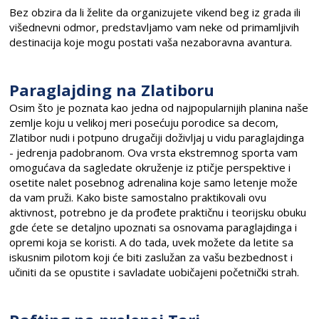
Bez obzira da li želite da organizujete vikend beg iz grada ili
višednevni odmor, predstavljamo vam neke od primamljivih
destinacija koje mogu postati vaša nezaboravna avantura.
Paraglajding na Zlatiboru
Osim što je poznata kao jedna od najpopularnijih planina naše
zemlje koju u velikoj meri posećuju porodice sa decom,
Zlatibor nudi i potpuno drugačiji doživljaj u vidu paraglajdinga
- jedrenja padobranom. Ova vrsta ekstremnog sporta vam
omogućava da sagledate okruženje iz ptičje perspektive i
osetite nalet posebnog adrenalina koje samo letenje može
da vam pruži. Kako biste samostalno praktikovali ovu
aktivnost, potrebno je da prođete praktičnu i teorijsku obuku
gde ćete se detaljno upoznati sa osnovama paraglajdinga i
opremi koja se koristi. A do tada, uvek možete da letite sa
iskusnim pilotom koji će biti zaslužan za vašu bezbednost i
učiniti da se opustite i savladate uobičajeni početnički strah.