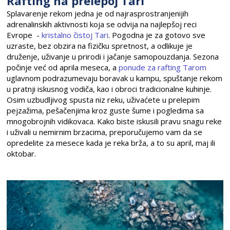
Rafting na prelepoj Tari
Splavarenje rekom jedna je od najrasprostranjenijih
adrenalinskih aktivnosti koja se odvija na najlepšoj reci
Evrope -
kristalno čistoj Tari
. Pogodna je za gotovo sve
uzraste, bez obzira na fizičku spretnost, a odlikuje je
druženje, uživanje u prirodi i jačanje samopouzdanja. Sezona
počinje već od aprila meseca, a
ponude za rafting Tarom
uglavnom podrazumevaju boravak u kampu, spuštanje rekom
u pratnji iskusnog vodiča, kao i obroci tradicionalne kuhinje.
Osim uzbudljivog spusta niz reku, uživaćete u prelepim
pejzažima, pešačenjima kroz guste šume i pogledima sa
mnogobrojnih vidikovaca. Kako biste iskusili pravu snagu reke
i uživali u nemirnim brzacima, preporučujemo vam da se
opredelite za mesece kada je reka brža, a to su april, maj ili
oktobar.