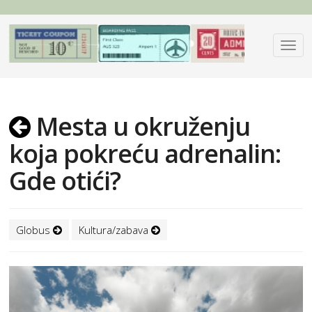
Mesta u okruženju
koja pokreću adrenalin:
Gde otići?
Globus
Kultura/zabava