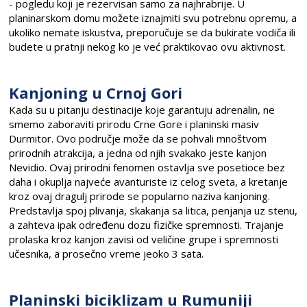
- pogledu koji je rezervisan samo za najhrabrije. U
planinarskom domu možete iznajmiti svu potrebnu opremu, a
ukoliko nemate iskustva, preporučuje se da bukirate vodiča ili
budete u pratnji nekog ko je već praktikovao ovu aktivnost.
Kanjoning u Crnoj Gori
Kada su u pitanju destinacije koje garantuju adrenalin, ne
smemo zaboraviti prirodu Crne Gore i planinski masiv
Durmitor. Ovo područje može da se pohvali mnoštvom
prirodnih atrakcija, a jedna od njih svakako jeste kanjon
Nevidio. Ovaj prirodni fenomen ostavlja sve posetioce bez
daha i okuplja najveće avanturiste iz celog sveta, a kretanje
kroz ovaj dragulj prirode se popularno naziva kanjoning.
Predstavlja spoj plivanja, skakanja sa litica, penjanja uz stenu,
a zahteva ipak određenu dozu fizičke spremnosti. Trajanje
prolaska kroz kanjon zavisi od veličine grupe i spremnosti
učesnika, a prosečno vreme jeoko 3 sata.
Planinski biciklizam u Rumuniji