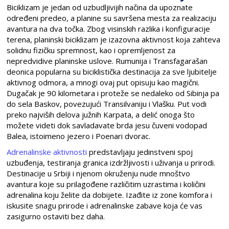
Biciklizam je jedan od uzbudljivijih načina da upoznate
određeni predeo, a planine su savršena mesta za realizaciju
avantura na dva točka. Zbog visinskih razlika i konfiguracije
terena, planinski biciklizam je izazovna aktivnost koja zahteva
solidnu fizičku spremnost, kao i opremljenost za
nepredvidive planinske uslove. Rumunija i Transfagarašan
deonica popularna su biciklistička destinacija za sve ljubitelje
aktivnog odmora, a mnogi ovaj put opisuju kao magični.
Dugačak je 90 kilometara i proteže se nedaleko od Sibinja pa
do sela Baskov, povezujući Transilvaniju i Vlašku. Put vodi
preko najviših delova južnih Karpata, a delić onoga što
možete videti dok savladavate brda jesu čuveni vodopad
Balea, istoimeno jezero i Poenari dvorac.
Adrenalinske aktivnosti
predstavljaju jedinstveni spoj
uzbuđenja, testiranja granica izdržljivosti i uživanja u prirodi.
Destinacije u Srbiji i njenom okruženju nude mnoštvo
avantura koje su prilagođene različitim uzrastima i količini
adrenalina koju želite da dobijete. Izađite iz zone komfora i
iskusite snagu prirode i adrenalinske zabave koja će vas
zasigurno ostaviti bez daha.