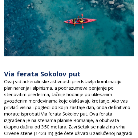
Via ferata Sokolov put
Ovaj vid adrenalinske aktivnosti predstavlja kombinaciju
planinarenja i alpinizma, a podrazumeva penjanje po
stenovitim predelima, tačnije hodanje po uklesanim
gvozdenim merdevinama koje olakšavaju kretanje. Ako vas
privlači visina i pogledi od kojih zastaje dah, onda definitivno
morate isprobati Via ferata Sokolov put. Ova ferata
izgrađena je na stenama planine Romanije, a obuhvata
ukupnu dužinu od 350 metara. Završetak se nalazi na vrhu
Crvene stene (1423 m) gde ćete uživati u zasluženoj nagradi