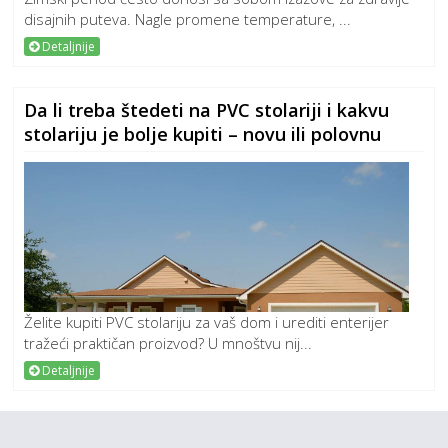
disajnih puteva. Nagle promene temperature, ...
Detaljnije
Da li treba štedeti na PVC stolariji i kakvu
stolariju je bolje kupiti – novu ili polovnu
Želite kupiti PVC stolariju za vaš dom i urediti enterijer
tražeći praktičan proizvod? U mnoštvu nij...
Detaljnije