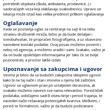
potrebnih objekata (škola, ambulanta, prodavnice...) i
saobraćajnih veza koji olakšavaju svakodnevicu. Upravo se
lokacija može istaći kao velika prednost prilikom oglašavanja.
Oglašavanje
Kada se postavlja oglas za rentiranje na sajt ili na neku
stranicu društvenih mreža, bitno je da bude detaljan i
sveobuhvatan, te propraćen fotografijama, a uz obavezno
navedene kontakt podatke. Ovaj posao možemo poveriti i
nekoj od agencija, a možemo uraditi i sami. Svakako, važno je
da on bude opskrbljen informacijama jer tako će se bolje
pozicionirati, a prostor lakše izdati.
Upoznavanje sa zakupcima i ugovor
Veoma je bitno da sa budućim zakupcima sklopimo ugovor
kako bi na taj način i stan i imovina u njemu bili zaštićeni.
Ugovor se uglavnom pravi po ustaljenim obrascima, ali
svakako možemo navesti sve nama relevantno. Pored ličnih
podataka, uobičajeno sadrži visinu kirije i period trajanja, te
naveden način rešavanja potencijalnih kvarova. Međutim, i
pored te formalnosti, važno je da buduće podstanare