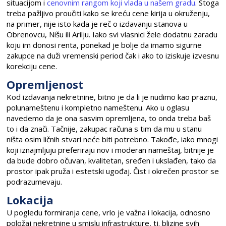
situacijom i
cenovnim rangom koji vlada u našem gradu
. Stoga
treba pažljivo proučiti kako se kreću cene kirija u okruženju,
na primer, nije isto kada je reč o izdavanju stanova u
Obrenovcu, Nišu ili Arilju. Iako svi vlasnici žele dodatnu zaradu
koju im donosi renta, ponekad je bolje da imamo sigurne
zakupce na duži vremenski period čak i ako to iziskuje izvesnu
korekciju cene.
Opremljenost
Kod izdavanja nekretnine, bitno je da li je nudimo kao praznu,
polunameštenu i kompletno nameštenu. Ako u oglasu
navedemo da je ona sasvim opremljena, to onda treba baš
to i da znači. Tačnije, zakupac računa s tim da mu u stanu
ništa osim ličnih stvari neće biti potrebno. Takođe, iako mnogi
koji iznajmljuju preferiraju nov i moderan nameštaj, bitnije je
da bude dobro očuvan, kvalitetan, sređen i ukslađen, tako da
prostor ipak pruža i estetski ugođaj. Čist i okrečen prostor se
podrazumevaju.
Lokacija
U pogledu formiranja cene, vrlo je važna i lokacija, odnosno
položaj nekretnine u smislu infrastrukture, tj. blizine svih