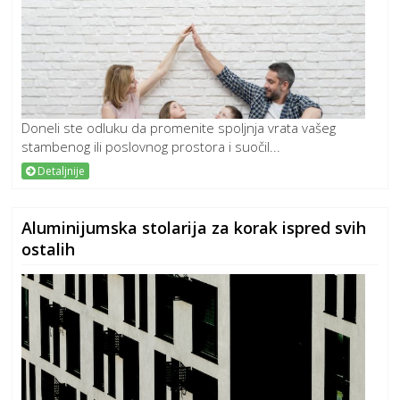
Doneli ste odluku da promenite spoljnja vrata vašeg
stambenog ili poslovnog prostora i suočil...
Detaljnije
Aluminijumska stolarija za korak ispred svih
ostalih