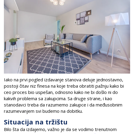
Iako na prvi pogled izdavanje stanova deluje jednostavno,
postoji čitav niz finesa na koje treba obratiti pažnju kako bi
ceo proces bio uspešan, odnosno kako ne bi došlo ni do
kakvih problema sa zakupcima. Sa druge strane, i kao
stanodavci treba da razumemo zakupce i da međusobnim
razumevanjem svi budemo na dobitku.
Situacija na tržištu
Bilo šta da izdajemo, važno je da se vodimo trenutnom