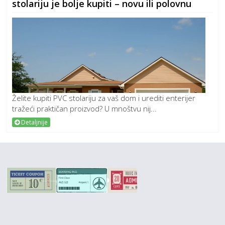
stolariju je bolje kupiti – novu ili polovnu
Želite kupiti PVC stolariju za vaš dom i urediti enterijer
tražeći praktičan proizvod? U mnoštvu nij...
Detaljnije