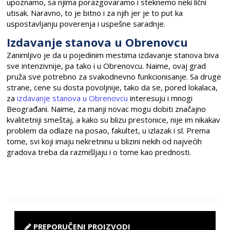
upoznamo, sa njima porazgovaramo i steknemo neki lični
utisak. Naravno, to je bitno i za njih jer je to put ka
uspostavljanju poverenja i uspešne saradnje.
Izdavanje stanova u Obrenovcu
Zanimljivo je da u pojedinim mestima izdavanje stanova biva
sve intenzivnije, pa tako i u Obrenovcu. Naime, ovaj grad
pruža sve potrebno za svakodnevno funkcionisanje. Sa druge
strane, cene su dosta povoljnije, tako da se, pored lokalaca,
za
izdavanje stanova u Obrenovcu
interesuju i mnogi
Beograđani. Naime, za manji novac mogu dobiti značajno
kvalitetniji smeštaj, a kako su blizu prestonice, nije im nikakav
problem da odlaze na posao, fakultet, u izlazak i sl. Prema
tome, svi koji imaju nekretninu u blizini nekih od najvećih
gradova treba da razmišljaju i o tome kao prednosti.
PREPORUČENI PROIZVODI