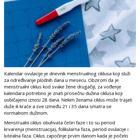
Kalendar ovulacije je dnevnik menstrualnog ciklusa koji služi
za određivanje plodnih dana u mesecu. Obzirom da je
menstrualni ciklus kod svake žene drugačiji, za vođenje
kalendara potrebno je znati prosečnu dužina ciklusa koji
uobičajeno iznosi 28 dana. Nekim ženama ciklus može trajati
duže ili kraće a sve između 21 i 35 dana smatra se
normalnom dužinom.
Menstrualni ciklus obuhvata četiri faze i to su period
krvarenja (menstruacija), folikularna faza, period ovulacije i
lutealna faza. Ciklus započinje prvim danom kada je počelo