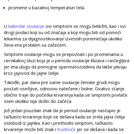
promene u bazalnoj temperaturi tela.
U
kalendar ovulacije
ovi simptomi se mogu beležiti, kao i svi
drugi podaci koji su od značaja a koji mogu biti od pomoći
lekarima za dijagnostikovanje izvesnih poremećaja ukoliko
žena ima problem sa začećem.
Simptomi ovulacije mogu se prepoznati i po promenama u
cervikalnoj sluzi koja je u periodu ovulacije klizava i rastegljiva
jer ima ulogu da pomogne spermatozoidima da lakše plivaju
kroz jajovod do jajne ćelije.
Takođe, par dana pre same ovulacije ženske grudi mogu
postati osetljive, odnosno natečene i bolne. Ovakvo stanje
obično traje do početka krvarenja kada se simptomi povlače
osim ukoliko nije došlo do začeća.
Još jedan pouzdan znak da je period ovulacije nastupio je
tačkasto krvarenje koje se dešava kada se zrela jajna ćelija
oslobodi iz jajnika. Kao i prethodni simptom, tačkasto
krvarenje može biti znak i
trudnoće
jer se dešava i kada se