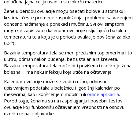
oplođena jajna ćelija usadi u sluzokožu materice.
Žene u periodu ovulacije mogu osećati bolove u stomaku i
krstima, česte promene raspoloženja, probleme sa varenjem
odnosno nadimanje a ponekad i mučninu. Svi ovi simptomi
mogu se zapisivati u kalendar ovulacije uključujući i bazalnu
temperaturu tela koja je u periodu ovulacije povišena za oko
0,2°C.
Bazalna temperatura tela se meri preciznim toplomerima i to
ujutru, odmah nakon buđenja, bez ustajanja iz kreveta.
Bazalna temperatura tela može biti povišena i ukoliko je žena
bolesna ili ima neku infekciju koja utiče na očitavanje.
Kalendar ovulacije može se voditi ručno, odnosno
upisivanjem podataka u beležnicu i godišnji kalendar po
mesecima, kao i korišćenjem mobilnih ili
online aplikacija
.
Pored toga, ženama su na raspolaganju i posebni testovi
ovulacije koji funkcionišu očitavanjem vrednosti na osnovu
uzorka urina ili pljuvačke.