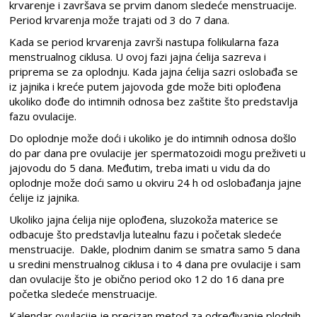
krvarenje i završava se prvim danom sledeće menstruacije.
Period krvarenja može trajati od 3 do 7 dana.
Kada se period krvarenja završi nastupa folikularna faza
menstrualnog ciklusa. U ovoj fazi jajna ćelija sazreva i
priprema se za oplodnju. Kada jajna ćelija sazri oslobađa se
iz jajnika i kreće putem jajovoda gde može biti oplođena
ukoliko dođe do intimnih odnosa bez zaštite što predstavlja
fazu ovulacije.
Do oplodnje može doći i ukoliko je do intimnih odnosa došlo
do par dana pre ovulacije jer spermatozoidi mogu preživeti u
jajovodu do 5 dana. Međutim, treba imati u vidu da do
oplodnje može doći samo u okviru 24 h od oslobađanja jajne
ćelije iz jajnika.
Ukoliko jajna ćelija nije oplođena, sluzokoža materice se
odbacuje što predstavlja lutealnu fazu i početak sledeće
menstruacije. Dakle, plodnim danim se smatra samo 5 dana
u sredini menstrualnog ciklusa i to 4 dana pre ovulacije i sam
dan ovulacije što je obično period oko 12 do 16 dana pre
početka sledeće menstruacije.
Kalendar ovulacije je precizan metod za određivanje plodnih