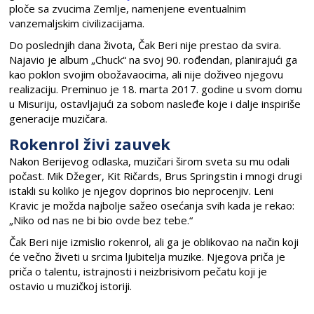
ploče sa zvucima Zemlje, namenjene eventualnim
vanzemaljskim civilizacijama.
Do poslednjih dana života, Čak Beri nije prestao da svira.
Najavio je album „Chuck“ na svoj 90. rođendan, planirajući ga
kao poklon svojim obožavaocima, ali nije doživeo njegovu
realizaciju. Preminuo je 18. marta 2017. godine u svom domu
u Misuriju, ostavljajući za sobom nasleđe koje i dalje inspiriše
generacije muzičara.
Rokenrol živi zauvek
Nakon Berijevog odlaska, muzičari širom sveta su mu odali
počast. Mik Džeger, Kit Ričards, Brus Springstin i mnogi drugi
istakli su koliko je njegov doprinos bio neprocenjiv. Leni
Kravic je možda najbolje sažeo osećanja svih kada je rekao:
„Niko od nas ne bi bio ovde bez tebe.“
Čak Beri nije izmislio rokenrol, ali ga je oblikovao na način koji
će večno živeti u srcima ljubitelja muzike. Njegova priča je
priča o talentu, istrajnosti i neizbrisivom pečatu koji je
ostavio u muzičkoj istoriji.