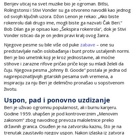
Berijev uticaj na svet muzike bio je ogroman. Bitlsi,
Rolingstonsi i Stivi Vonder su ga otvoreno navodili kao jednog
od svojih ključnih uzora. Džon Lenon je rekao: „Ako biste
rokenrolu dali drugo ime, mogli biste ga nazvati Čak Beri.“
Bob Dilan ga je opisao kao „Šekspira rokenrola“, dok je Stivi
Vonder isticao da je on jedini pravi kralj ovog žanra.
Njegove pesme su bile više od puke
zabave
– one su
predstavljale način oslobađanja i bunt protiv ustaljenih normi.
Beri je bio umetnik koji je kroz jednostavne, ali moćne
stihove i zarazne rifove pričao priče koje su mladi želeli da
čuju. Njegova pesma „Johnny B. Goode“ postala je jedna od
najprepoznatljivijih gitarskih pesama svih vremena, a
inspiraciju za nju Beri je delimično pronašao u sopstvenom
životu.
Uspon, pad i ponovno uzdizanje
Beri je uživao ogromnu popularnost, ali i burnu karijeru.
Godine 1959. uhapšen je pod kontroverznim „Menovim
zakonom“ zbog navodnog prevoza maloletnice preko
državnih granica. Osuđen je na zatvorsku kaznu, što je na
trenutak zaustavilo njegov uspon. Nakon izlaska iz zatvora