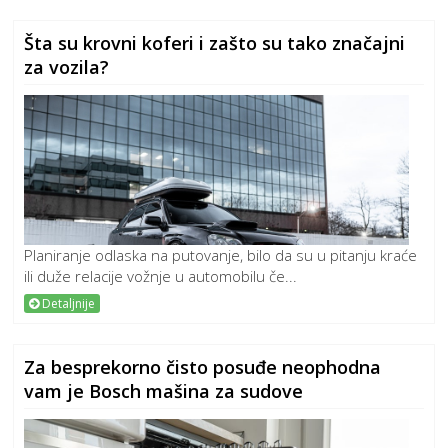
Šta su krovni koferi i zašto su tako značajni
za vozila?
Planiranje odlaska na putovanje, bilo da su u pitanju kraće
ili duže relacije vožnje u automobilu če...
Detaljnije
Za besprekorno čisto posuđe neophodna
vam je Bosch mašina za sudove