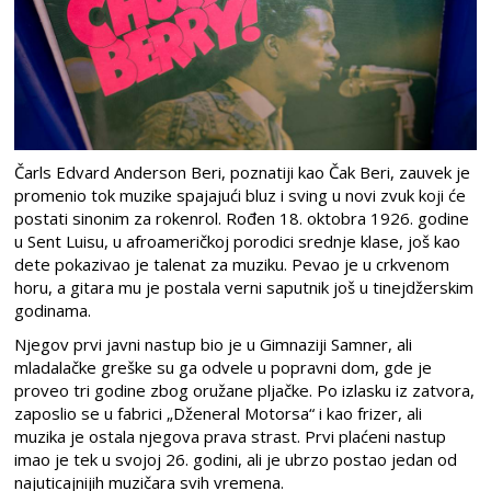
Čarls Edvard Anderson Beri, poznatiji kao Čak Beri, zauvek je
promenio tok muzike spajajući bluz i sving u novi zvuk koji će
postati sinonim za rokenrol. Rođen 18. oktobra 1926. godine
u Sent Luisu, u afroameričkoj porodici srednje klase, još kao
dete pokazivao je talenat za muziku. Pevao je u crkvenom
horu, a gitara mu je postala verni saputnik još u tinejdžerskim
godinama.
Njegov prvi javni nastup bio je u Gimnaziji Samner, ali
mladalačke greške su ga odvele u popravni dom, gde je
proveo tri godine zbog oružane pljačke. Po izlasku iz zatvora,
zaposlio se u fabrici „Dženeral Motorsa“ i kao frizer, ali
muzika je ostala njegova prava strast. Prvi plaćeni nastup
imao je tek u svojoj 26. godini, ali je ubrzo postao jedan od
najuticajnijih muzičara svih vremena.