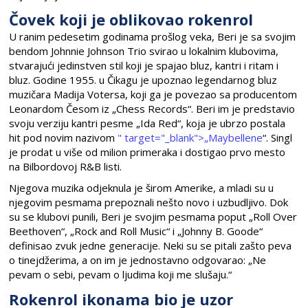
Čovek koji je oblikovao rokenrol
U ranim pedesetim godinama prošlog veka, Beri je sa svojim
bendom Johnnie Johnson Trio svirao u lokalnim klubovima,
stvarajući jedinstven stil koji je spajao bluz, kantri i ritam i
bluz. Godine 1955. u Čikagu je upoznao legendarnog bluz
muzičara Madija Votersa, koji ga je povezao sa producentom
Leonardom Česom iz „Chess Records“. Beri im je predstavio
svoju verziju kantri pesme „Ida Red“, koja je ubrzo postala
hit pod novim nazivom
" target="_blank">„Maybellene
“. Singl
je prodat u više od milion primeraka i dostigao prvo mesto
na Bilbordovoj R&B listi.
Njegova muzika odjeknula je širom Amerike, a mladi su u
njegovim pesmama prepoznali nešto novo i uzbudljivo. Dok
su se klubovi punili, Beri je svojim pesmama poput „Roll Over
Beethoven“, „Rock and Roll Music“ i „Johnny B. Goode“
definisao zvuk jedne generacije. Neki su se pitali zašto peva
o tinejdžerima, a on im je jednostavno odgovarao: „Ne
pevam o sebi, pevam o ljudima koji me slušaju.“
Rokenrol ikonama bio je uzor