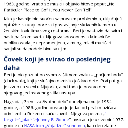
1963. godine, vratio se muzici i objavio hitove poput „No
Particular Place to Go“ i „You Never Can Tell“.
Iako je kasnije bio suočen sa pravnim problemima, uključujući
optužbe za utaju poreza i postavljanje skrivenih kamera u
ženskim toaletima svog restorana, Beri je nastavio da svira i
nastupa širom sveta. Njegova sposobnost da inspiriše
publiku ostala je nepromenjena, a mnogi mladi muzičari
sanjali su da podele binu sa njim.
Čovek koji je svirao do poslednjeg
daha
Beri je bio poznat po svom zaštitnom znaku – „pačjem hodu“
(duck walk), koji je slučajno osmislio još kao dete. Prvi put ga
je izveo na sceni u Njujorku, a od tada je postao deo
njegovog jedinstvenog stila nastupa.
Nagrada „Gremi za životno delo“ dodeljena mu je 1984.
godine, a 1986. godine postao je jedan od prvih muzičara
primljenih u Rokenrol kuću slavnih. Njegova pesma „
"
target="_blank">Johnny B. Goode
“ lansirana je u svemir 1977.
godine na
NASA-inim „Vojadžer“ sondama
, kao deo zlatne