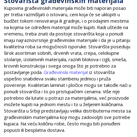
Stovarišta građevinskih materijala
Kupovina građevinskih materijala može biti naporan posao
jer treba razmišljati o istovaru, ceni koja će se uklopiti u
budžet tokom renoviranja ili gradnje, i o prodajnim mestima
na kojima se određeni materijal može kupiti. Radi uštede na
vremenu, treba znati da postoje stovarišta koja u ponudi
imaju najraznovrsnije građevinske materijale i da je u pitanju
kvalitetna roba sa mogućnosti isporuke. Stovarišta poseduju
širok asortiman sobnih, drvenih vrata, crepa, celokupne
stolarije, izolativnih materijala, raznih blokova i cigli, smeša,
krovnih konstrukcija i svega onoga što je potrebno za
postavljanje poda.
Građevinski materijal
iz stovarišta
uspešno snabdeva svaku stambenu jedinicu i pruža
poverenje. Kvalitetan laminat i pločice mogu se takođe naći u
ponudi stovarišta i to po pristupačnim cenama. Više nije
potrebno da lutate u potrazi za materijalima, već proizvode
možete kupiti na jednom mestu i to u željenim količinama.
Stovarišta u Srbiji predstavljaju velika distributerna mesta sa
građevinskim materijalima koji mogu zadovoljiti sve potrebe
kupaca. Na veću količinu robe, često mogu biti ponuđeni
popusti ili besplatna dostava.