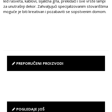
led rasveta, kablovi, sijalična grla, prekidači i sve vrste lampi
za unutrašnji dekor. Zahvaljujući specijalizovanim stovarištima
moguće je biti kreativan i pozabaviti se sopstvenim domom.
PREPORUČENI PROIZVODI
POGLEDAJE JOŠ