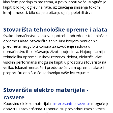
klasičnim prodajnim mestima, a povoljnosti veće. Moguće je
kupiti bilo koji ogrev na rate, uz značajna sniženja tokom
letnjih meseci, bilo da je u pitanju ugalj, pelet ili drva.
Stovarišta tehnološke opreme i alata
Svako domaćinstvo zahteva upotrebu određene tehnološke
opreme i alata. Stovarišta sa velikim brojem ponuđenih
predmeta mogu biti korisna za izvođenje radova u
domaćinstvu ili olakšavanju života pojedinca. Najpopularnija
tehnološka oprema i njihovi rezervni delovi, električni alati
visokih performansi mogu se kupiti u prostoru stovarišta na
veliko. Iskusni menadžeri predstaviće vam opremu i alate i
preporučiti ono što će zadovoljiti vaše kriterijume.
Stovarišta elektro materijala -
rasvete
Kupovinu elektro materijala i
interesantne rasvete
moguće je
obaviti i u stovarištima. U ponudi su provodnici raznih vrsta,