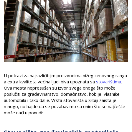
U potrazi za najrazličitijim proizvodima nižeg cenovnog ranga
a extra kvaliteta većina ljudi biva upoznata sa
stovarištima
.
Ova mesta nepresušan su izvor svega onoga što može
poslužiti za građevinarstvo, domaćinstvo, hobije, vlasnike
automobila i tako dalje. Vrsta stovarišta u Srbiji zaista je
mnogo, no hajde da se pozabavimo sa onim što se najčešće
može naći u ponudi: