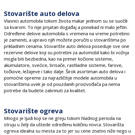
Stovarište auto delova
Vlasnici automobila tokom života makar jednom su se suočili
sa kvarom. To nije prijatan događaj a ponekad ni malo jeftin.
Određene delove automobila s vremena na vreme potrebno
je zameniti, a upravo njih možete poručiti u stovarištima po
prikladnim cenama. Stovarište auto delova poseduje sve one
rezervne delove koji su potrebni za automobil kako bi vožnja
mogla biti bezbedna, kao na primer kočione sisteme,
akumulatore, svećice, brisače, rashladne sisteme, farove,
točkove, ležajeve i tako dalje. Širok asortiman auto delova i
pomoćne opreme za najrazličitije modele automobila u
stovarištima uvek je od pouzdanih proizvođača pa nema
potrebe da budete zabrinuti za kvalitet.
Stovarište ogreva
Mnogo je ljudi koji se ne greju tokom hladnog perioda na
struju u želji da uštede određenu količinu novca. Stovarišta
ogreva idealna su mesta za to jer su cene znatno niže nego u