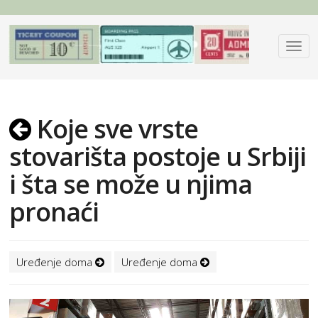
Koje sve vrste
stovarišta postoje u Srbiji
i šta se može u njima
pronaći
Uređenje doma
Uređenje doma