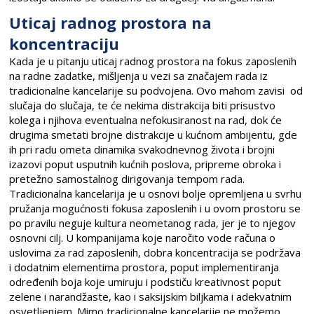
Uticaj radnog prostora na
koncentraciju
Kada je u pitanju uticaj radnog prostora na fokus zaposlenih
na radne zadatke, mišljenja u vezi sa značajem rada iz
tradicionalne kancelarije su podvojena. Ovo mahom zavisi od
slučaja do slučaja, te će nekima distrakcija biti prisustvo
kolega i njihova eventualna nefokusiranost na rad, dok će
drugima smetati brojne distrakcije u kućnom ambijentu, gde
ih pri radu ometa dinamika svakodnevnog života i brojni
izazovi poput usputnih kućnih poslova, pripreme obroka i
pretežno samostalnog dirigovanja tempom rada.
Tradicionalna kancelarija je u osnovi bolje opremljena u svrhu
pružanja mogućnosti fokusa zaposlenih i u ovom prostoru se
po pravilu neguje kultura neometanog rada, jer je to njegov
osnovni cilj. U kompanijama koje naročito vode računa o
uslovima za rad zaposlenih, dobra koncentracija se podržava
i dodatnim elementima prostora, poput implementiranja
određenih boja koje umiruju i podstiču kreativnost poput
zelene i narandžaste, kao i saksijskim biljkama i adekvatnim
osvetljenjem. Mimo tradicionalne kancelarije ne možemo