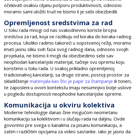
očekivati ovakvu ciljanu potporu produktivnosti, odnosno
moramo sami uložiti trud ne bismo li je sebi obezbedili.
Opremljenost sredstvima za rad
U toku rada mnogi od nas svakodnevno koriste brojna
sredstva za rad, koja se razlikuju od koraka do koraka radnog
procesa. Ukoliko radimo takoreći u sopstvenoj režiji, moramo
imati jasnu sliku svih faza svog radnog dana, odnosno svojih
projekata, ne bismo li mogli da obezbedimo sebi sav
neophodan kancelarijski materijal, tačnije svu opremu koju
koristimo u toku rada. U svakoj prikladno opremljenoj
tradicionalnoj kancelariji, sa druge strane, postoji prostor za
skladištenje
materijala kao što je papir za štampanje
ili toneri,
te zaposleni u ovom kontekstu imaju nesumnjivo bolje uslove
u pogledu dostupnosti neophodne kancelarijske opreme.
Komunikacija u okviru kolektiva
Moderne tehnologije danas čine mogućom neometanu
komunikaciju sa kolektivom i u slučaju rada na daljinu. Ovde
govorimo pre svega o kanalima za pisanu komunikaciju, a
zatim i različitim opcijama za video sastanke. Iako je jasno da