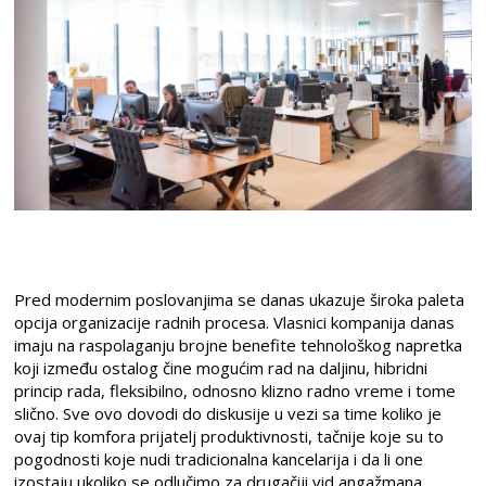
Pred modernim poslovanjima se danas ukazuje široka paleta
opcija organizacije radnih procesa. Vlasnici kompanija danas
imaju na raspolaganju brojne benefite tehnološkog napretka
koji između ostalog čine mogućim rad na daljinu, hibridni
princip rada, fleksibilno, odnosno klizno radno vreme i tome
slično. Sve ovo dovodi do diskusije u vezi sa time koliko je
ovaj tip komfora prijatelj produktivnosti, tačnije koje su to
pogodnosti koje nudi tradicionalna kancelarija i da li one
izostaju ukoliko se odlučimo za drugačiji vid angažmana.