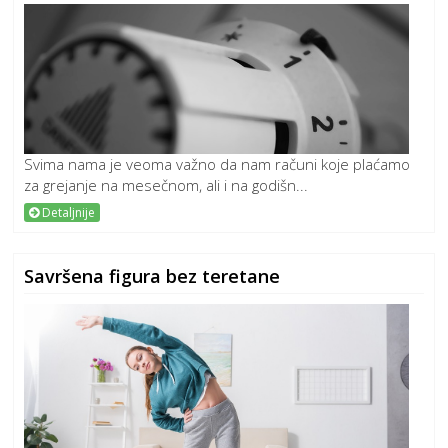
Svima nama je veoma važno da nam računi koje plaćamo
za grejanje na mesečnom, ali i na godišn...
Detaljnije
Savršena figura bez teretane