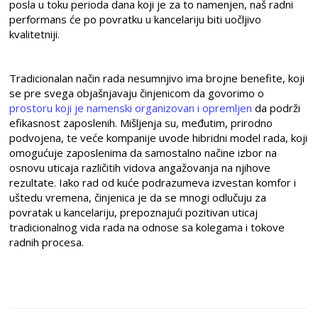
posla u toku perioda dana koji je za to namenjen, naš radni
performans će po povratku u kancelariju biti uočljivo
kvalitetniji.
Tradicionalan način rada nesumnjivo ima brojne benefite, koji
se pre svega objašnjavaju činjenicom da govorimo o
prostoru koji je namenski organizovan i opremljen
da podrži
efikasnost zaposlenih. Mišljenja su, međutim, prirodno
podvojena, te veće kompanije uvode hibridni model rada, koji
omogućuje zaposlenima da samostalno načine izbor na
osnovu uticaja različitih vidova angažovanja na njihove
rezultate. Iako rad od kuće podrazumeva izvestan komfor i
uštedu vremena, činjenica je da se mnogi odlučuju za
povratak u kancelariju, prepoznajući pozitivan uticaj
tradicionalnog vida rada na odnose sa kolegama i tokove
radnih procesa.