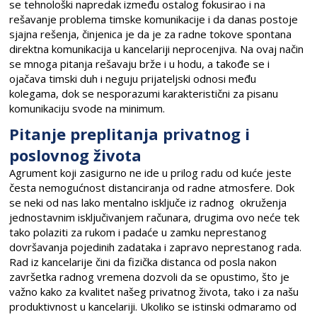
se tehnološki napredak između ostalog fokusirao i na
rešavanje problema timske komunikacije i da danas postoje
sjajna rešenja, činjenica je da je za radne tokove spontana
direktna komunikacija u kancelariji neprocenjiva. Na ovaj način
se mnoga pitanja rešavaju brže i u hodu, a takođe se i
ojačava timski duh i neguju prijateljski odnosi među
kolegama, dok se nesporazumi karakteristični za pisanu
komunikaciju svode na minimum.
Pitanje preplitanja privatnog i
poslovnog života
Agrument koji zasigurno ne ide u prilog radu od kuće jeste
česta nemogućnost distanciranja od radne atmosfere. Dok
se neki od nas lako mentalno isključe iz radnog okruženja
jednostavnim isključivanjem računara, drugima ovo neće tek
tako polaziti za rukom i padaće u zamku neprestanog
dovršavanja pojedinih zadataka i zapravo neprestanog rada.
Rad iz kancelarije čini da fizička distanca od posla nakon
završetka radnog vremena dozvoli da se opustimo, što je
važno kako za kvalitet našeg privatnog života, tako i za našu
produktivnost u kancelariji. Ukoliko se istinski odmaramo od