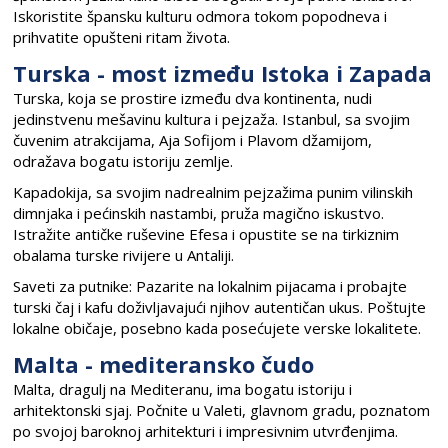
Iskoristite špansku kulturu odmora tokom popodneva i
prihvatite opušteni ritam života.
Turska - most između Istoka i Zapada
Turska, koja se prostire između dva kontinenta, nudi
jedinstvenu mešavinu kultura i pejzaža. Istanbul, sa svojim
čuvenim atrakcijama, Aja Sofijom i Plavom džamijom,
odražava bogatu istoriju zemlje.
Kapadokija, sa svojim nadrealnim pejzažima punim vilinskih
dimnjaka i pećinskih nastambi, pruža magično iskustvo.
Istražite antičke ruševine Efesa i opustite se na tirkiznim
obalama turske rivijere u Antaliji.
Saveti za putnike: Pazarite na lokalnim pijacama i probajte
turski čaj i kafu doživljavajući njihov autentičan ukus. Poštujte
lokalne običaje, posebno kada posećujete verske lokalitete.
Malta - mediteransko čudo
Malta, dragulj na Mediteranu, ima bogatu istoriju i
arhitektonski sjaj. Počnite u Valeti, glavnom gradu, poznatom
po svojoj baroknoj arhitekturi i impresivnim utvrđenjima.