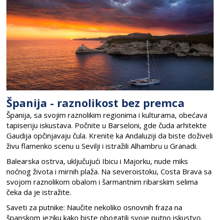
Španija - raznolikost bez premca
Španija, sa svojim raznolikim regionima i kulturama, obećava
tapiseriju iskustava. Počnite u Barseloni, gde čuda arhitekte
Gaudija opčinjavaju čula. Krenite ka Andaluziji da biste doživeli
živu flamenko scenu u Sevilji i istražili Alhambru u Granadi.
Balearska ostrva, uključujući Ibicu i Majorku, nude miks
noćnog života i mirnih plaža. Na severoistoku, Costa Brava sa
svojom raznolikom obalom i šarmantnim ribarskim selima
čeka da je istražite.
Saveti za putnike: Naučite nekoliko osnovnih fraza na
španskom jeziku kako biste obogatili svoje putno iskustvo.