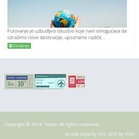
Putovanje je uzbudljivo iskustvo koje nam omogućava da
istražimo nove destinacije, upoznamo različit...
Detaljnije
Copyright © 2018 Tikets. All rights reserved.
Izrada sajta by
GW
, SEO by
WBS