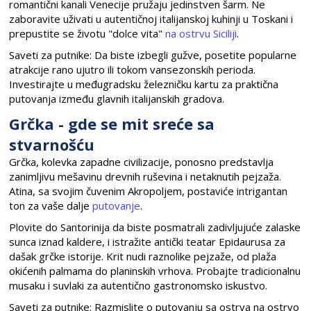
romantični kanali Venecije pružaju jedinstven šarm. Ne
zaboravite uživati u autentičnoj italijanskoj kuhinji u Toskani i
prepustite se životu "dolce vita"
na ostrvu Siciliji
.
Saveti za putnike: Da biste izbegli gužve, posetite popularne
atrakcije rano ujutro ili tokom vansezonskih perioda.
Investirajte u međugradsku železničku kartu za praktična
putovanja između glavnih italijanskih gradova.
Grčka - gde se mit sreće sa
stvarnošću
Grčka, kolevka zapadne civilizacije, ponosno predstavlja
zanimljivu mešavinu drevnih ruševina i netaknutih pejzaža.
Atina, sa svojim čuvenim Akropoljem, postaviće intrigantan
ton za vaše dalje
putovanje
.
Plovite do Santorinija da biste posmatrali zadivljujuće zalaske
sunca iznad kaldere, i istražite antički teatar Epidaurusa za
dašak grčke istorije. Krit nudi raznolike pejzaže, od plaža
okićenih palmama do planinskih vrhova. Probajte tradicionalnu
musaku i suvlaki za autentično gastronomsko iskustvo.
Saveti za putnike: Razmislite o putovanju sa ostrva na ostrvo