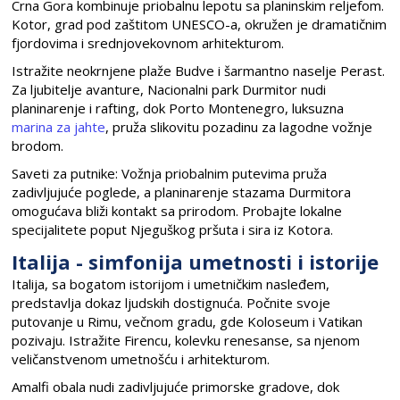
Crna Gora kombinuje priobalnu lepotu sa planinskim reljefom.
Kotor, grad pod zaštitom UNESCO-a, okružen je dramatičnim
fjordovima i srednjovekovnom arhitekturom.
Istražite neokrnjene plaže Budve i šarmantno naselje Perast.
Za ljubitelje avanture, Nacionalni park Durmitor nudi
planinarenje i rafting, dok Porto Montenegro, luksuzna
marina za jahte
, pruža slikovitu pozadinu za lagodne vožnje
brodom.
Saveti za putnike: Vožnja priobalnim putevima pruža
zadivljujuće poglede, a planinarenje stazama Durmitora
omogućava bliži kontakt sa prirodom. Probajte lokalne
specijalitete poput Njeguškog pršuta i sira iz Kotora.
Italija - simfonija umetnosti i istorije
Italija, sa bogatom istorijom i umetničkim nasleđem,
predstavlja dokaz ljudskih dostignuća. Počnite svoje
putovanje u Rimu, večnom gradu, gde Koloseum i Vatikan
pozivaju. Istražite Firencu, kolevku renesanse, sa njenom
veličanstvenom umetnošću i arhitekturom.
Amalfi obala nudi zadivljujuće primorske gradove, dok