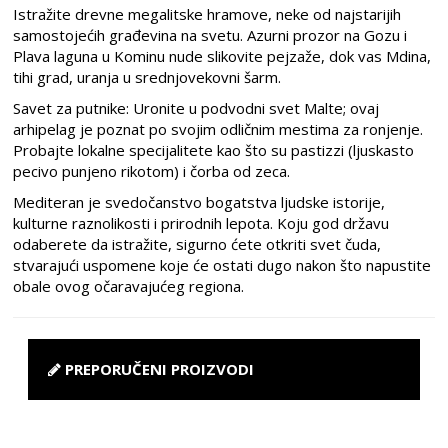
Istražite drevne megalitske hramove, neke od najstarijih
samostojećih građevina na svetu. Azurni prozor na Gozu i
Plava laguna u Kominu nude slikovite pejzaže, dok vas Mdina,
tihi grad, uranja u srednjovekovni šarm.
Savet za putnike: Uronite u podvodni svet Malte; ovaj
arhipelag je poznat po svojim odličnim mestima za ronjenje.
Probajte lokalne specijalitete kao što su pastizzi (ljuskasto
pecivo punjeno rikotom) i čorba od zeca.
Mediteran je svedočanstvo bogatstva ljudske istorije,
kulturne raznolikosti i prirodnih lepota. Koju god državu
odaberete da istražite, sigurno ćete otkriti svet čuda,
stvarajući uspomene koje će ostati dugo nakon što napustite
obale ovog očaravajućeg regiona.
PREPORUČENI PROIZVODI