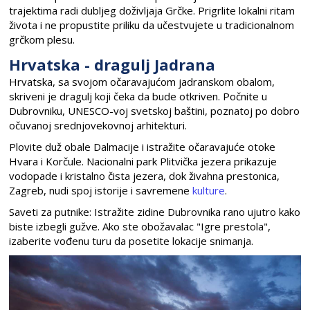
trajektima radi dubljeg doživljaja Grčke. Prigrlite lokalni ritam
života i ne propustite priliku da učestvujete u tradicionalnom
grčkom plesu.
Hrvatska - dragulj Jadrana
Hrvatska, sa svojom očaravajućom jadranskom obalom,
skriveni je dragulj koji čeka da bude otkriven. Počnite u
Dubrovniku, UNESCO-voj svetskoj baštini, poznatoj po dobro
očuvanoj srednjovekovnoj arhitekturi.
Plovite duž obale Dalmacije i istražite očaravajuće otoke
Hvara i Korčule. Nacionalni park Plitvička jezera prikazuje
vodopade i kristalno čista jezera, dok živahna prestonica,
Zagreb, nudi spoj istorije i savremene
kulture
.
Saveti za putnike: Istražite zidine Dubrovnika rano ujutro kako
biste izbegli gužve. Ako ste obožavalac "Igre prestola",
izaberite vođenu turu da posetite lokacije snimanja.