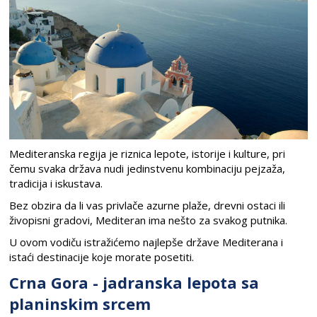
Mediteranska regija je riznica lepote, istorije i kulture, pri
čemu svaka država nudi jedinstvenu kombinaciju pejzaža,
tradicija i iskustava.
Bez obzira da li vas privlače azurne plaže, drevni ostaci ili
živopisni gradovi, Mediteran ima nešto za svakog putnika.
U ovom vodiču istražićemo najlepše države Mediterana i
istaći destinacije koje morate posetiti.
Crna Gora - jadranska lepota sa
planinskim srcem