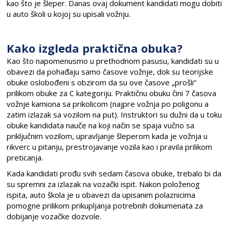
kao što je šleper. Danas ovaj dokument kandidati mogu dobiti
u auto školi u kojoj su upisali vožnju.
Kako izgleda praktična obuka?
Kao što napomenusmo u prethodnom pasusu, kandidati su u
obavezi da pohađaju samo časove vožnje, dok su teorijske
obuke oslobođeni s obzirom da su ove časove „prošli“
prilikom obuke za C kategoriju. Praktičnu obuku čini 7 časova
vožnje kamiona sa prikolicom (najpre vožnja po poligonu a
zatim izlazak sa vozilom na put). Instruktori su dužni da u toku
obuke kandidata nauče na koji način se spaja vučno sa
priključnim vozilom, upravljanje šleperom kada je vožnja u
rikverc u pitanju, prestrojavanje vozila kao i pravila prilikom
preticanja.
Kada kandidati prođu svih sedam časova obuke, trebalo bi da
su spremni za izlazak na vozački ispit. Nakon položenog
ispita, auto škola je u obavezi da upisanim polaznicima
pomogne prilikom prikupljanja potrebnih dokumenata za
dobijanje vozačke dozvole.