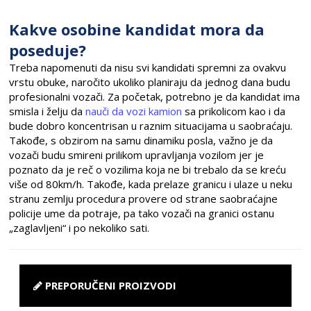
Kakve osobine kandidat mora da
poseduje?
Treba napomenuti da nisu svi kandidati spremni za ovakvu
vrstu obuke, naročito ukoliko planiraju da jednog dana budu
profesionalni vozači. Za početak, potrebno je da kandidat ima
smisla i želju da
nauči da vozi kamion
sa prikolicom kao i da
bude dobro koncentrisan u raznim situacijama u saobraćaju.
Takođe, s obzirom na samu dinamiku posla, važno je da
vozači budu smireni prilikom upravljanja vozilom jer je
poznato da je reč o vozilima koja ne bi trebalo da se kreću
više od 80km/h. Takođe, kada prelaze granicu i ulaze u neku
stranu zemlju procedura provere od strane saobraćajne
policije ume da potraje, pa tako vozači na granici ostanu
„zaglavljeni“ i po nekoliko sati.
PREPORUČENI PROIZVODI