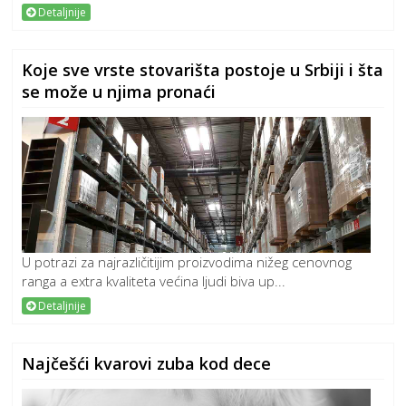
Detaljnije
Koje sve vrste stovarišta postoje u Srbiji i šta
se može u njima pronaći
U potrazi za najrazličitijim proizvodima nižeg cenovnog
ranga a extra kvaliteta većina ljudi biva up...
Detaljnije
Najčešći kvarovi zuba kod dece