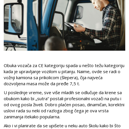
Obuka vozača za CE kategoriju spada u nešto težu kategoriju
kada je upravljanje vozilom u pitanju. Naime, ovde se radi o
vožnji kamiona sa prikolicom (šlepera), čija najveća
dozvoljena masa može da pređe 7,5 t.
U poslednje vreme, sve više mladih se odlučuje da krene sa
obukom kako bi „sutra“ postali profesionalni vozači na putu i
od ovog posla živeli. Dobro plaćen posao, dinamičan, korektni
uslovi rada su neki od razloga zbog čega je ova vrsta
zanimanja itekako popularna.
Ako i vi planirate da se upišete u neku auto školu kako bi što