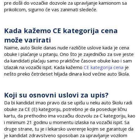
pre došli do vozačke dozvole za upravljanje kamionom sa
prikolicom, sigurno će vas zanimati sledeće.
Kada kažemo CE kategorija cena
može varirati
Naime, auto škole danas nude različite uslove kada je cena
obuke i plaćanje u pitanju. Ono što je zajedničko za sve jeste
da kandidati plaćaju samo praktične časove obuke kao i sam
izlazak na vozački ispit. Kada kažemo
CE kategorija cena
je
nešto preko četrdeset hiljada dinara kod većine auto škola.
Koji su osnovni uslovi za upis?
Da bi kandidat imao pravo da se upišu u neku auto školu radi
obuke za CE (E) kategoriju, potrebno je da poseduje ličnu
kartu, da prethodno ima vozačku dozvolu za C kategoriju, kao
i minimum 21 godinu u momentu izlaska na vozački ispit. Sa
druge strane, tu je i lekarsko uverenje kojim se garantuje da
je kandidat zdravstveno sposoban za upravljanje vozilom