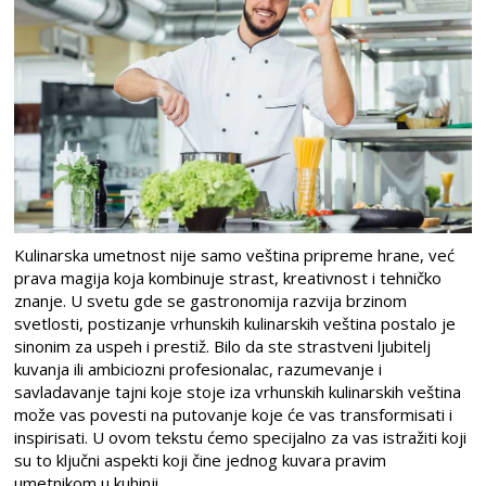
Kulinarska umetnost nije samo veština pripreme hrane, već
prava magija koja kombinuje strast, kreativnost i tehničko
znanje. U svetu gde se gastronomija razvija brzinom
svetlosti, postizanje vrhunskih kulinarskih veština postalo je
sinonim za uspeh i prestiž. Bilo da ste strastveni ljubitelj
kuvanja ili ambiciozni profesionalac, razumevanje i
savladavanje tajni koje stoje iza vrhunskih kulinarskih veština
može vas povesti na putovanje koje će vas transformisati i
inspirisati. U ovom tekstu ćemo specijalno za vas istražiti koji
su to ključni aspekti koji čine jednog kuvara pravim
umetnikom u kuhinji.