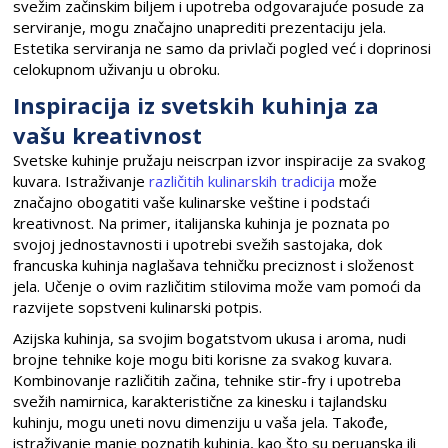
svežim začinskim biljem i upotreba odgovarajuće posude za
serviranje, mogu značajno unaprediti prezentaciju jela.
Estetika serviranja ne samo da privlači pogled već i doprinosi
celokupnom uživanju u obroku.
Inspiracija iz svetskih kuhinja za
vašu kreativnost
Svetske kuhinje pružaju neiscrpan izvor inspiracije za svakog
kuvara. Istraživanje
različitih kulinarskih tradicija
može
značajno obogatiti vaše kulinarske veštine i podstaći
kreativnost. Na primer, italijanska kuhinja je poznata po
svojoj jednostavnosti i upotrebi svežih sastojaka, dok
francuska kuhinja naglašava tehničku preciznost i složenost
jela. Učenje o ovim različitim stilovima može vam pomoći da
razvijete sopstveni kulinarski potpis.
Azijska kuhinja, sa svojim bogatstvom ukusa i aroma, nudi
brojne tehnike koje mogu biti korisne za svakog kuvara.
Kombinovanje različitih začina, tehnike stir-fry i upotreba
svežih namirnica, karakteristične za kinesku i tajlandsku
kuhinju, mogu uneti novu dimenziju u vaša jela. Takođe,
istraživanje manje poznatih kuhinja, kao što su peruanska ili