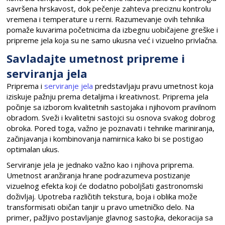
savršena hrskavost, dok pečenje zahteva preciznu kontrolu
vremena i temperature u rerni. Razumevanje ovih tehnika
pomaže kuvarima početnicima da izbegnu uobičajene greške i
pripreme jela koja su ne samo ukusna već i vizuelno privlačna.
Savladajte umetnost pripreme i
serviranja jela
Priprema i
serviranje jela
predstavljaju pravu umetnost koja
iziskuje pažnju prema detaljima i kreativnost. Priprema jela
počinje sa izborom kvalitetnih sastojaka i njihovom pravilnom
obradom. Sveži i kvalitetni sastojci su osnova svakog dobrog
obroka. Pored toga, važno je poznavati i tehnike mariniranja,
začinjavanja i kombinovanja namirnica kako bi se postigao
optimalan ukus.
Serviranje jela je jednako važno kao i njihova priprema.
Umetnost aranžiranja hrane podrazumeva postizanje
vizuelnog efekta koji će dodatno poboljšati gastronomski
doživljaj. Upotreba različitih tekstura, boja i oblika može
transformisati običan tanjir u pravo umetničko delo. Na
primer, pažljivo postavljanje glavnog sastojka, dekoracija sa