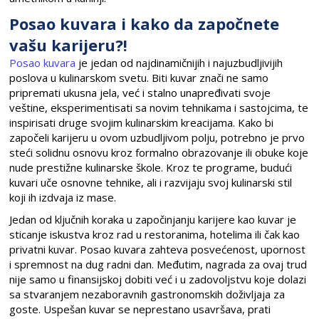
Posao kuvara i kako da započnete
vašu karijeru?!
Posao kuvara
je jedan od najdinamičnijih i najuzbudljivijih
poslova u kulinarskom svetu. Biti kuvar znači ne samo
pripremati ukusna jela, već i stalno unapređivati svoje
veštine, eksperimentisati sa novim tehnikama i sastojcima, te
inspirisati druge svojim kulinarskim kreacijama. Kako bi
započeli karijeru u ovom uzbudljivom polju, potrebno je prvo
steći solidnu osnovu kroz formalno obrazovanje ili obuke koje
nude prestižne kulinarske škole. Kroz te programe, budući
kuvari uče osnovne tehnike, ali i razvijaju svoj kulinarski stil
koji ih izdvaja iz mase.
Jedan od ključnih koraka u započinjanju karijere kao kuvar je
sticanje iskustva kroz rad u restoranima, hotelima ili čak kao
privatni kuvar. Posao kuvara zahteva posvećenost, upornost
i spremnost na dug radni dan. Međutim, nagrada za ovaj trud
nije samo u finansijskoj dobiti već i u zadovoljstvu koje dolazi
sa stvaranjem nezaboravnih gastronomskih doživljaja za
goste. Uspešan kuvar se neprestano usavršava, prati