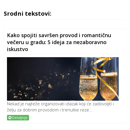
Srodni tekstovi:
Kako spojiti savršen provod i romantičnu
večeru u gradu: 5 ideja za nezaboravno
iskustvo
Nekad je najteže organizovati izlazak koji će zadovoljiti i
želju za dobrim provodom i trenutke reze...
Detaljnije