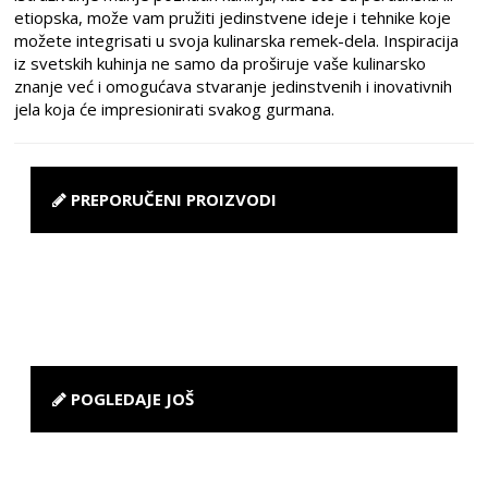
etiopska, može vam pružiti jedinstvene ideje i tehnike koje
možete integrisati u svoja kulinarska remek-dela. Inspiracija
iz svetskih kuhinja ne samo da proširuje vaše kulinarsko
znanje već i omogućava stvaranje jedinstvenih i inovativnih
jela koja će impresionirati svakog gurmana.
PREPORUČENI PROIZVODI
POGLEDAJE JOŠ