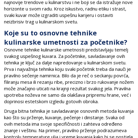
najnovije trendove u kulinarstvu i ne boji se da istražuje nove
horizonte u svom radu. Kroz iskustvo, radnu etiku i strast,
svaki kuvar može izgraditi uspešnu karijeru i ostaviti
neizbrisiv trag u kulinarskom svetu.
Koje su to osnovne tehnike
kulinarske umetnosti za početnike?
Osnovne tehnike kulinarske umetnosti predstavljaju temelj
svakog uspešnog kuvara. Za početnike, savladavanje ovih
tehnika je ključ za dalje napredovanje u kulinarskom svetu.
Prva i najvažnija tehnika koju svaki početnik treba da nauči je
pravilno sečenje namirnica. Bilo da je reč o seckanju povrća,
filiranju mesa ili rezanju ribe, precizno i brzo rukovanje nožem
može značajno uticati na krajnji rezultat svakog jela. Pravilna
upotreba noževa ne samo da olakšava pripremu hrane, već i
doprinosi estetskom izgledu gotovih obroka.
Druga bitna tehnika je savladavanje osnovnih metoda kuvanja
kao što su prženje, kuvanje, pečenje i dinstanje. Svaka od
ovih metoda ima svoje specifičnosti i zahteva određeno
znanje i veštinu. Na primer, pravilno prženje podrazumeva
kontrolu temperature ulja i vreme kuvanja kako bi se postigla