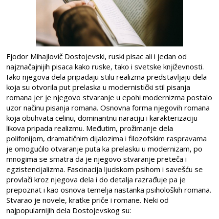
Fjodor Mihajlovič Dostojevski, ruski pisac ali i jedan od
najznačajnijih pisaca kako ruske, tako i svetske književnosti.
Iako njegova dela pripadaju stilu realizma predstavljaju dela
koja su otvorila put prelaska u modernistički stil pisanja
romana jer je njegovo stvaranje u epohi modernizma postalo
uzor načinu pisanja romana. Osnovna forma njegovih romana
koja obuhvata celinu, dominantnu naraciju i karakterizaciju
likova pripada realizmu. Međutim, prožimanje dela
polifonijom, dramatičnim dijalozima i filozofskim raspravama
je omogućilo otvaranje puta ka prelasku u modernizam, po
mnogima se smatra da je njegovo stvaranje preteča i
egzistencijalizma. Fascinacija ljudskom psihom i savešću se
provlači kroz njegova dela i do detalja razrađuje pa je
prepoznat i kao osnova temelja nastanka psiholoških romana.
Stvarao je novele, kratke priče i romane. Neki od
najpopularnijih dela Dostojevskog su: