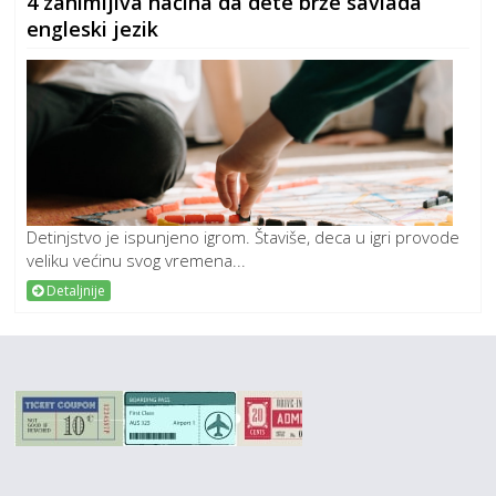
4 zanimljiva načina da dete brže savlada
engleski jezik
Detinjstvo je ispunjeno igrom. Štaviše, deca u igri provode
veliku većinu svog vremena...
Detaljnije