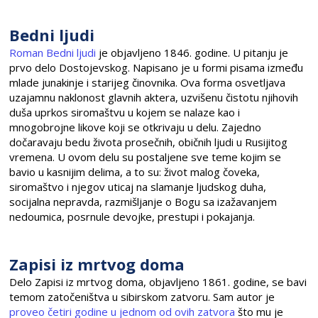
Bedni ljudi
Roman Bedni ljudi
je objavljeno 1846. godine. U pitanju je
prvo delo Dostojevskog. Napisano je u formi pisama između
mlade junakinje i starijeg činovnika. Ova forma osvetljava
uzajamnu naklonost glavnih aktera, uzvišenu čistotu njihovih
duša uprkos siromaštvu u kojem se nalaze kao i
mnogobrojne likove koji se otkrivaju u delu. Zajedno
dočaravaju bedu života prosečnih, običnih ljudi u Rusijitog
vremena. U ovom delu su postaljene sve teme kojim se
bavio u kasnijim delima, a to su: život malog čoveka,
siromaštvo i njegov uticaj na slamanje ljudskog duha,
socijalna nepravda, razmišljanje o Bogu sa izažavanjem
nedoumica, posrnule devojke, prestupi i pokajanja.
Zapisi iz mrtvog doma
Delo Zapisi iz mrtvog doma, objavljeno 1861. godine, se bavi
temom zatočeništva u sibirskom zatvoru. Sam autor je
proveo četiri godine u jednom od ovih zatvora
što mu je