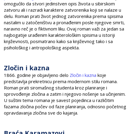
omogućilo da stvori jedinstven opis života u sibirskom
zatvoru ali i razradi karaktere zatvorenika koji se nalaze u
delu. Roman prati život jednog zatvorenika prema spisima
nastalim u zatočeništvu a pronađenim posle njegove smrti,
naravno reč je o fiktivnom liku. Ovaj roman važi za jedan sa
najbogatije urađenim karakterološkim spisima u istoriji
književnosti, posmatrano kako sa književnog tako i sa
psihološkog i antropološkog aspekta.
Zločin i kazna
1866. godine je objavljeno delo
Zločin i kazna
koje
predstavlja prekretnicu prema modernom stilu romana.
Roman prati siromašnog studenta kroz planiranje i
sprovođenje zločina a zatim i njegovo nošenje sa učinjenim.
U suštini tema romana je savest pojedinca u različitim
fazama zločina počev od faze planiranja, odnosno početnog
opravdavanja zločina sve do kajanja.
Braća Karamazovi