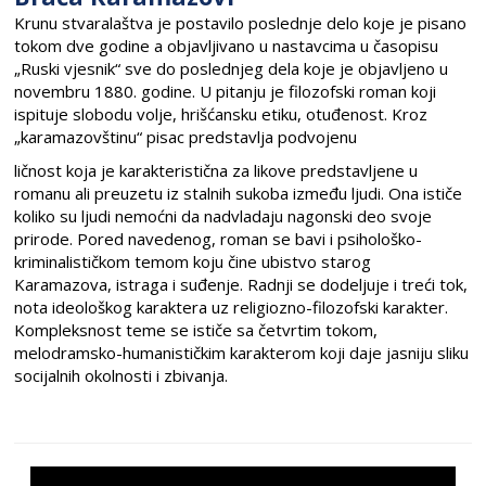
Krunu stvaralaštva je postavilo poslednje delo koje je pisano
tokom dve godine a objavljivano u nastavcima u časopisu
„Ruski vjesnik“ sve do poslednjeg dela koje je objavljeno u
novembru 1880. godine. U pitanju je filozofski roman koji
ispituje slobodu volje, hrišćansku etiku, otuđenost. Kroz
„karamazovštinu“ pisac predstavlja podvojenu
ličnost koja je karakteristična za likove predstavljene u
romanu ali preuzetu iz stalnih sukoba između ljudi. Ona ističe
koliko su ljudi nemoćni da nadvladaju nagonski deo svoje
prirode. Pored navedenog, roman se bavi i psihološko-
kriminalističkom temom koju čine ubistvo starog
Karamazova, istraga i suđenje. Radnji se dodeljuje i treći tok,
nota ideološkog karaktera uz religiozno-filozofski karakter.
Kompleksnost teme se ističe sa četvrtim tokom,
melodramsko-humanističkim karakterom koji daje jasniju sliku
socijalnih okolnosti i zbivanja.