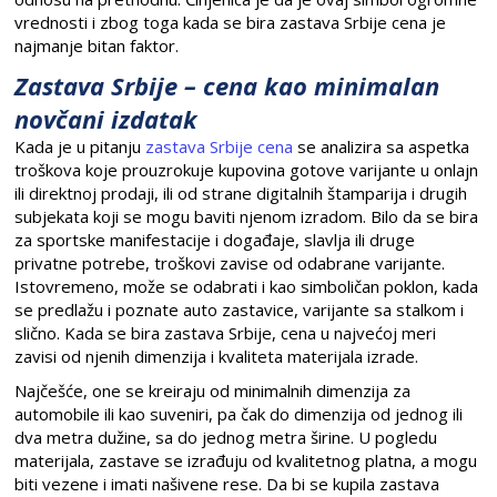
vrednosti i zbog toga kada se bira zastava Srbije cena je
najmanje bitan faktor.
Zastava Srbije – cena kao minimalan
novčani izdatak
Kada je u pitanju
zastava Srbije cena
se analizira sa aspetka
troškova koje prouzrokuje kupovina gotove varijante u onlajn
ili direktnoj prodaji, ili od strane digitalnih štamparija i drugih
subjekata koji se mogu baviti njenom izradom. Bilo da se bira
za sportske manifestacije i događaje, slavlja ili druge
privatne potrebe, troškovi zavise od odabrane varijante.
Istovremeno, može se odabrati i kao simboličan poklon, kada
se predlažu i poznate auto zastavice, varijante sa stalkom i
slično. Kada se bira zastava Srbije, cena u najvećoj meri
zavisi od njenih dimenzija i kvaliteta materijala izrade.
Najčešće, one se kreiraju od minimalnih dimenzija za
automobile ili kao suveniri, pa čak do dimenzija od jednog ili
dva metra dužine, sa do jednog metra širine. U pogledu
materijala, zastave se izrađuju od kvalitetnog platna, a mogu
biti vezene i imati našivene rese. Da bi se kupila zastava