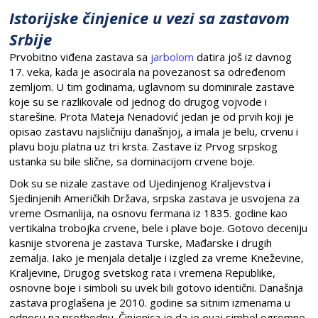
Istorijske činjenice u vezi sa zastavom
Srbije
Prvobitno viđena zastava sa
jarbolom
datira još iz davnog
17. veka, kada je asocirala na povezanost sa određenom
zemljom. U tim godinama, uglavnom su dominirale zastave
koje su se razlikovale od jednog do drugog vojvode i
starešine. Prota Mateja Nenadović jedan je od prvih koji je
opisao zastavu najsličniju današnjoj, a imala je belu, crvenu i
plavu boju platna uz tri krsta. Zastave iz Prvog srpskog
ustanka su bile slične, sa dominacijom crvene boje.
Dok su se nizale zastave od Ujedinjenog Kraljevstva i
Sjedinjenih Američkih Država, srpska zastava je usvojena za
vreme Osmanlija, na osnovu fermana iz 1835. godine kao
vertikalna trobojka crvene, bele i plave boje. Gotovo deceniju
kasnije stvorena je zastava Turske, Mađarske i drugih
zemalja. Iako je menjala detalje i izgled za vreme Kneževine,
Kraljevine, Drugog svetskog rata i vremena Republike,
osnovne boje i simboli su uvek bili gotovo identični. Današnja
zastava proglašena je 2010. godine sa sitnim izmenama u
odnosu na prethodnu. Činjenica je da je ovaj simbol ogromne