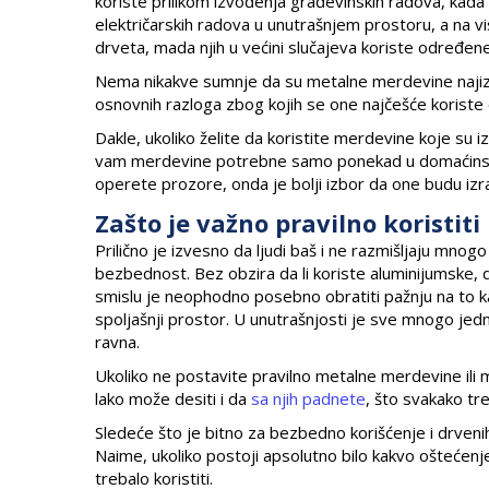
koriste prilikom izvođenja građevinskih radova, kada
električarskih radova u unutrašnjem prostoru, a na v
drveta, mada njih u većini slučajeva koriste određe
Nema nikakve sumnje da su metalne merdevine najizdržl
osnovnih razloga zbog kojih se one najčešće koriste 
Dakle, ukoliko želite da koristite merdevine koje su i
vam merdevine potrebne samo ponekad u domaćinstvu,
operete prozore, onda je bolji izbor da one budu iz
Zašto je važno pravilno koristit
Prilično je izvesno da ljudi baš i ne razmišljaju mno
bezbednost. Bez obzira da li koriste aluminijumske, 
smislu je neophodno posebno obratiti pažnju na to ka
spoljašnji prostor. U unutrašnjosti je sve mnogo jedn
ravna.
Ukoliko ne postavite pravilno metalne merdevine ili 
lako može desiti i da
sa njih padnete
, što svakako tre
Sledeće što je bitno za bezbedno korišćenje i drveni
Naime, ukoliko postoji apsolutno bilo kakvo oštećenj
trebalo koristiti.