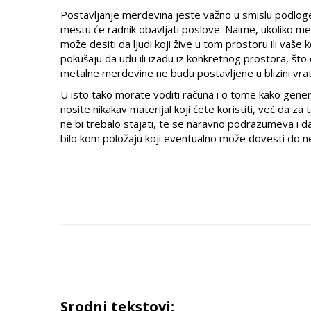
Postavljanje merdevina jeste važno u smislu podloge,
mestu će radnik obavljati poslove. Naime, ukoliko me
može desiti da ljudi koji žive u tom prostoru ili vaš
pokušaju da uđu ili izađu iz konkretnog prostora, što
metalne merdevine ne budu postavljene u blizini vra
U isto tako morate voditi računa i o tome kako genera
nosite nikakav materijal koji ćete koristiti, već da
ne bi trebalo stajati, te se naravno podrazumeva i d
bilo kom položaju koji eventualno može dovesti do 
Srodni tekstovi: