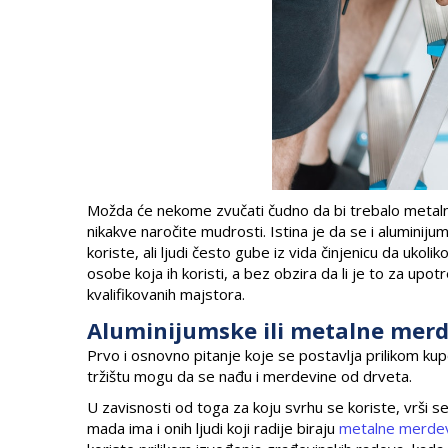
Možda će nekome zvučati čudno da bi trebalo metalne
nikakve naročite mudrosti. Istina je da se i aluminij
koriste, ali ljudi često gube iz vida činjenicu da uko
osobe koja ih koristi, a bez obzira da li je to za upo
kvalifikovanih majstora.
Aluminijumske ili metalne mer
Prvo i osnovno pitanje koje se postavlja prilikom kup
tržištu mogu da se nađu i merdevine od drveta.
U zavisnosti od toga za koju svrhu se koriste, vrši se
mada ima i onih ljudi koji radije biraju
metalne merde