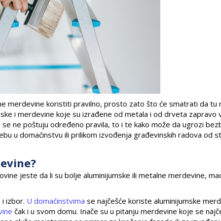
 merdevine koristiti pravilno, prosto zato što će smatrati da tu
umske i merdevine koje su izrađene od metala i od drveta zapravo v
liko se ne poštuju određeno pravila, to i te kako može da ugrozi be
trebu u domaćinstvu ili prilikom izvođenja građevinskih radova od s
devine?
ovine jeste da li su bolje aluminijumske ili metalne merdevine, ma
 i izbor.
U domaćinstvima
se najčešće koriste aluminijumske merd
vine
čak i u svom domu. Inače su u pitanju merdevine koje se najč