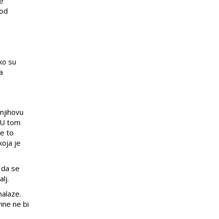
je
 od
ko su
a
 njihovu
. U tom
je to
koja je
 da se
alj.
nalaze.
ine ne bi