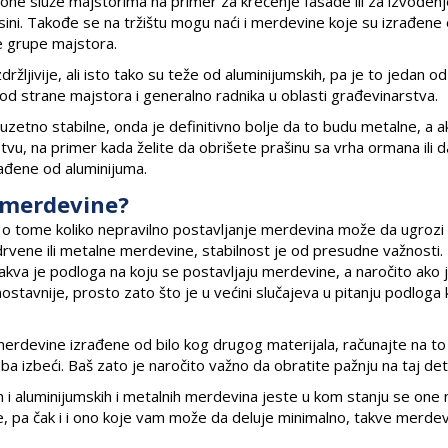
 one služe majstorima na primer za krečenje fasade ili za izvođen
isini. Takođe se na tržištu mogu naći i merdevine koje su izrađene
ne grupe majstora.
jivije, ali isto tako su teže od aluminijumskih, pa je to jedan od
od strane majstora i generalno radnika u oblasti građevinarstva.
zuzetno stabilne, onda je definitivno bolje da to budu metalne, a a
 na primer kada želite da obrišete prašinu sa vrha ormana ili d
rađene od aluminijuma.
i merdevine?
go o tome koliko nepravilno postavljanje merdevina može da ugrozi
drvene ili metalne merdevine, stabilnost je od presudne važnosti
kva je podloga na koju se postavljaju merdevine, a naročito ako 
ostavnije, prosto zato što je u većini slučajeva u pitanju podloga 
merdevine izrađene od bilo kog drugog materijala, računajte na to
ba izbeći. Baš zato je naročito važno da obratite pažnju na taj det
h i aluminijumskih i metalnih merdevina jeste u kom stanju se one 
e, pa čak i i ono koje vam može da deluje minimalno, takve merdev