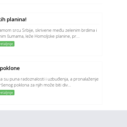
ih planina!
amom srcu Srbije, skrivene među zelenim brdima i
nim šumama, leže Homoljske planine, pr...
etaljnije
 poklone
a su puna radoznalosti i uzbuđenja, a pronalaženje
ršenog poklona za njih može biti div...
etaljnije