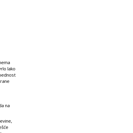
 nema
rlo lako
zbednost
trane
da na
evine,
ešće