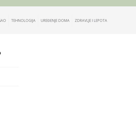
SAO
TEHNOLOGIJA
UREĐENJE DOMA
ZDRAVLJE I LEPOTA
?