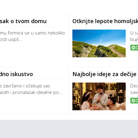
tisak o tvom domu
Otkrijte lepote homoljsk
omu formira se u samo nekoliko
U s
sti uopš...
buj
D
dno iskustvo
Najbolje ideje za dečije
e završeno i očekuje vas
Dec
aslih i pronalazak idealne po...
sav
D