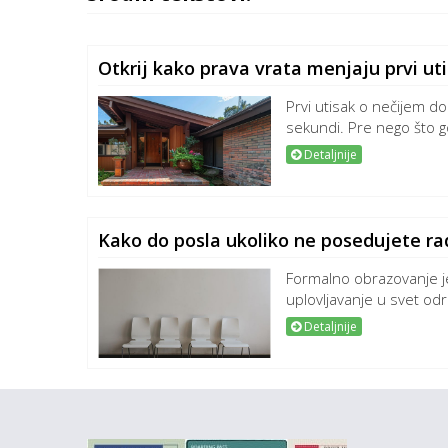
Otkrij kako prava vrata menjaju prvi u
Prvi utisak o nečijem d
sekundi. Pre nego što go
Detaljnije
Kako do posla ukoliko ne posedujete ra
Formalno obrazovanje j
uplovljavanje u svet odr
Detaljnije