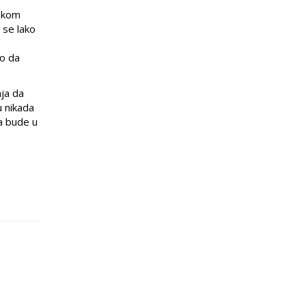
a kom
 se lako
no da
nja da
u nikada
a bude u