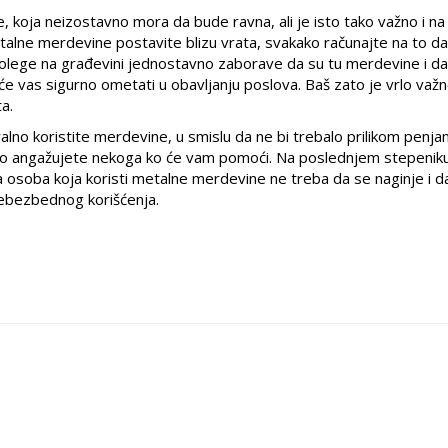
 koja neizostavno mora da bude ravna, ali je isto tako važno i n
talne merdevine postavite blizu vrata, svakako računajte na to da
e kolege na građevini jednostavno zaborave da su tu merdevine i da
 će vas sigurno ometati u obavljanju poslova. Baš zato je vrlo važ
ta.
lno koristite merdevine, u smislu da ne bi trebalo prilikom penja
 za to angažujete nekoga ko će vam pomoći. Na poslednjem stepenik
a osoba koja koristi metalne merdevine ne treba da se naginje i d
nebezbednog korišćenja.