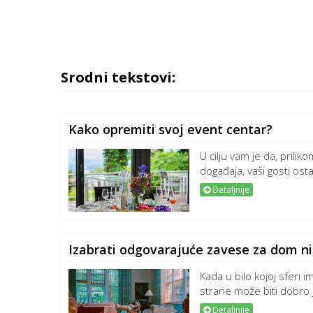
Srodni tekstovi:
Kako opremiti svoj event centar?
U cilju vam je da, prilik
događaja, vaši gosti ost
Detaljnije
Izabrati odgovarajuće zavese za dom nik
Kada u bilo kojoj sferi 
strane može biti dobro 
Detaljnije