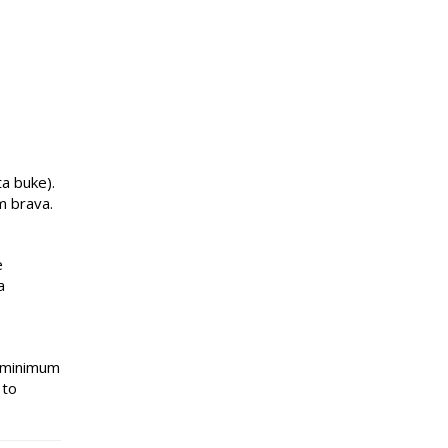
a buke).
m brava.
e
a
a minimum
 to