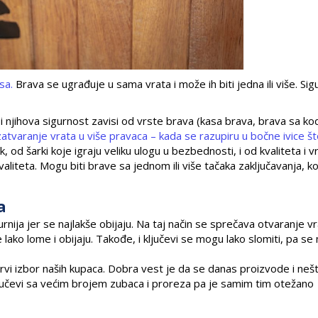
ksa.
Brava se ugrađuje u sama vrata i može ih biti jedna ili više. Si
 njihova sigurnost zavisi od vrste brava (kasa brava, brava sa ko
zatvaranje vrata u više pravaca – kada se razupiru u bočne ivice š
ok, od šarki koje igraju veliku ulogu u bezbednosti, i od kvaliteta i vr
aliteta. Mogu biti brave sa jednom ili više tačaka zaključavanja, k
a
urnija jer se najlakše obijaju. Na taj način se sprečava otvaranje v
 lako lome i obijaju. Takođe, i ključevi se mogu lako slomiti, pa s
 prvi izbor naših kupaca. Dobra vest je da se danas proizvode i neš
ljučevi sa većim brojem zubaca i proreza pa je samim tim otežano