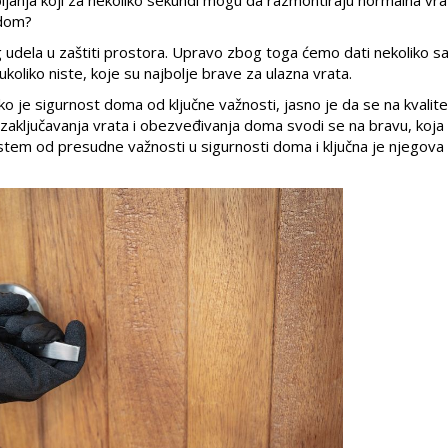
 dom?
g udela u zaštiti prostora. Upravo zbog toga ćemo dati nekoliko sa
ukoliko niste, koje su najbolje brave za ulazna vrata.
 je sigurnost doma od ključne važnosti, jasno je da se na kvalit
 zaključavanja vrata i obezveđivanja doma svodi se na bravu, koja
stem od presudne važnosti u sigurnosti doma i ključna je njegova