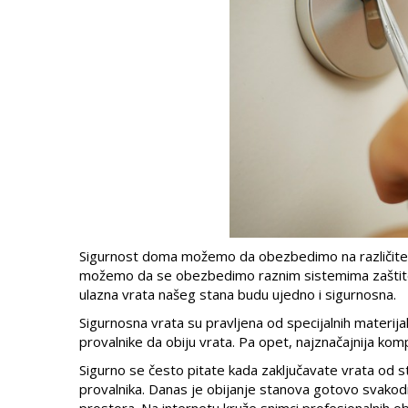
Sigurnost doma možemo da obezbedimo na različite n
možemo da se obezbedimo raznim sistemima zaštite (k
ulazna vrata našeg stana budu ujedno i sigurnosna.
Sigurnosna vrata su pravljena od specijalnih materij
provalnike da obiju vrata. Pa opet, najznačajnija k
Sigurno se često pitate kada zaključavate vrata od st
provalnika. Danas je obijanje stanova gotovo svako
prostora. Na internetu kruže snimci profesionalnih ob