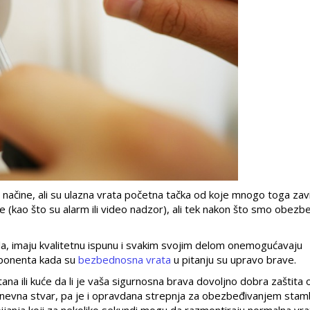
ačine, ali su ulazna vrata početna tačka od koje mnogo toga zavi
ao što su alarm ili video nadzor), ali tek nakon što smo obezbed
ala, imaju kvalitetnu ispunu i svakim svojim delom onemogućavaju
omponenta kada su
bezbednosna vrata
u pitanju su upravo brave.
ana ili kuće da li je vaša sigurnosna brava dovoljno dobra zaštita 
dnevna stvar, pa je i opravdana strepnja za obezbeđivanjem sta
ijanja koji za nekoliko sekundi mogu da razmontiraju normalna vra