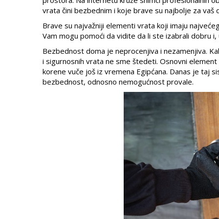
vrata čini bezbednim i koje brave su najbolje za vaš
Brave su najvažniji elementi vrata koji imaju najveće
Vam mogu pomoći da vidite da li ste izabrali dobru i, 
Bezbednost doma je neprocenjiva i nezamenjiva. Kako
i sigurnosnih vrata ne sme štedeti. Osnovni element
korene vuče još iz vremena Egipćana. Danas je taj si
bezbednost, odnosno nemogućnost provale.