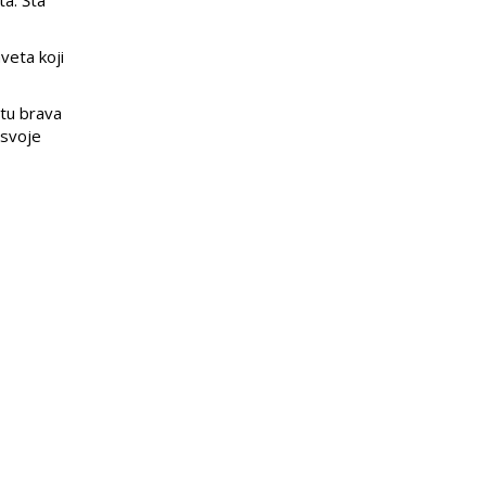
veta koji
etu brava
 svoje