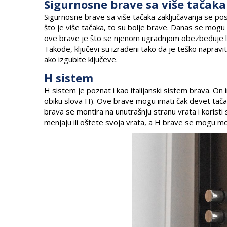
Sigurnosne brave sa više tačaka
Sigurnosne brave sa više tačaka zaključavanja se po
što je više tačaka, to su bolje brave. Danas se mogu 
ove brave je što se njenom ugradnjom obezbeđuje le
Takođe, ključevi su izrađeni tako da je teško napravi
ako izgubite ključeve.
H sistem
H sistem je poznat i kao italijanski sistem brava. On 
obiku slova H). Ove brave mogu imati čak devet tača
brava se montira na unutrašnju stranu vrata i koristi
menjaju ili oštete svoja vrata, a H brave se mogu mon