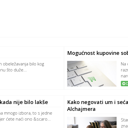
Mogućnost kupovine sob
om obeležavanja bilo kog
Na 
anu što duže...
raz
naru
D
ada nije bilo lakše
Kako negovati um i seća
Alchajmera
ima mnogo izbora, to s jedne
jer ćete naći ono &scaro...
Sta
zna