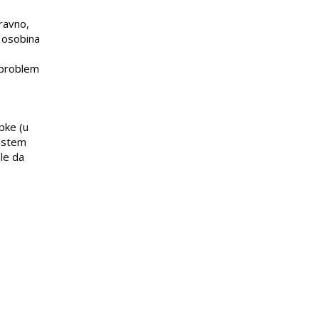
ravno,
a osobina
i problem
pke (u
sistem
ele da