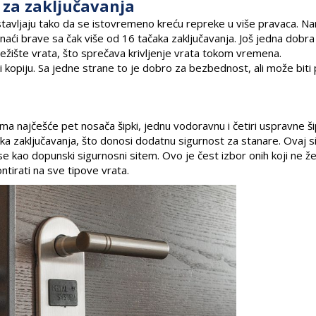
 za zaključavanja
stavljaju tako da se istovremeno kreću repreke u više pravaca. Na
naći brave sa čak više od 16 tačaka zaključavanja. Još jedna dobr
žište vrata, što sprečava krivljenje vrata tokom vremena.
ti kopiju. Sa jedne strane to je dobro za bezbednost, ali može bit
ima najčešće pet nosača šipki, jednu vodoravnu i četiri uspravne ši
ka zaključavanja, što donosi dodatnu sigurnost za stanare. Ovaj 
 se kao dopunski sigurnosni sitem. Ovo je čest izbor onih koji ne ž
tirati na sve tipove vrata.