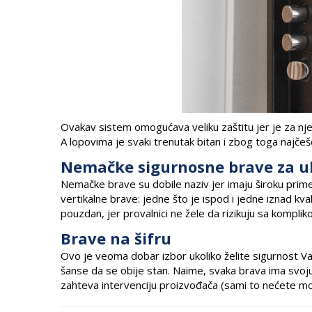
Ovakav sistem omogućava veliku zaštitu jer je za nj
A lopovima je svaki trenutak bitan i zbog toga najč
Nemačke sigurnosne brave za u
Nemačke brave su dobile naziv jer imaju široku prim
vertikalne brave: jedne što je ispod i jedne iznad 
pouzdan, jer provalnici ne žele da rizikuju sa komplik
Brave na šifru
Ovo je veoma dobar izbor ukoliko želite sigurnost 
šanse da se obije stan. Naime, svaka brava ima svoju
zahteva intervenciju proizvođača (sami to nećete moć