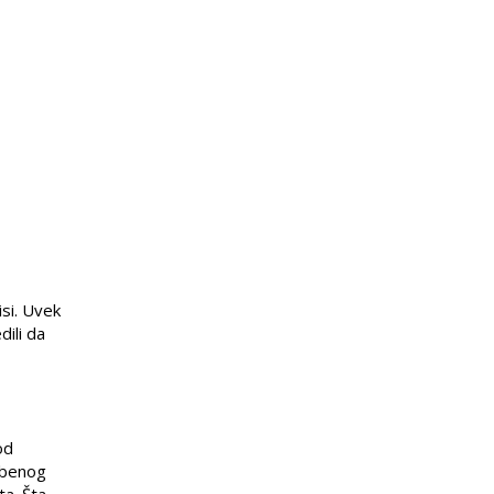
si. Uvek
ili da
od
mbenog
ta. Šta