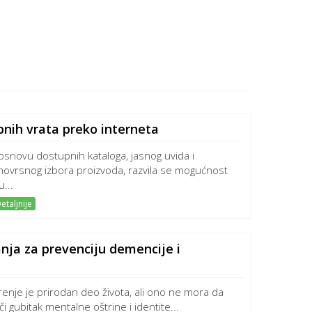
nih vrata preko interneta
osnovu dostupnih kataloga, jasnog uvida i
novrsnog izbora proizvoda, razvila se mogućnost
...
etaljnije
nja za prevenciju demencije i
renje je prirodan deo života, ali ono ne mora da
či gubitak mentalne oštrine i identite...