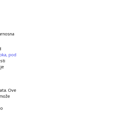
gurnosna
d
toka, pod
sti
oje
rata. Ove
e može
to