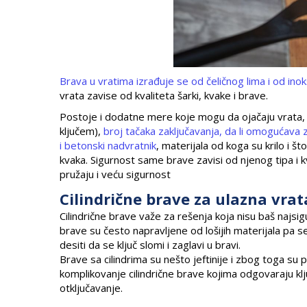
Brava u vratima izrađuje se od čeličnog lima i od ino
vrata zavise od kvaliteta šarki, kvake i brave.
Postoje i dodatne mere koje mogu da ojačaju vrata, i
ključem),
broj tačaka zaključavanja, da li omogućava 
i betonski nadvratnik
, materijala od koga su krilo i št
kvaka. Sigurnost same brave zavisi od njenog tipa i kv
pružaju i veću sigurnost
Cilindrične brave za ulazna vrat
Cilindrične brave važe za rešenja koja nisu baš najsig
brave su često napravljene od lošijih materijala pa se
desiti da se ključ slomi i zaglavi u bravi.
Brave sa cilindrima su nešto jeftinije i zbog toga su
komplikovanje cilindrične brave kojima odgovaraju k
otključavanje.