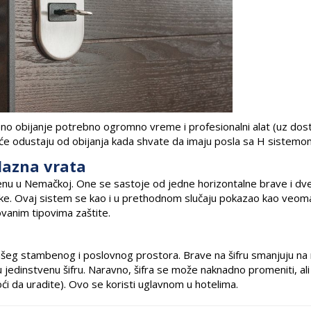
eno obijanje potrebno ogromno vreme i profesionalni alat (uz dost
ešće odustaju od obijanja kada shvate da imaju posla sa H sistemo
lazna vrata
enu u Nemačkoj. One se sastoje od jedne horizontalne brave i dv
kvake. Ovaj sistem se kao i u prethodnom slučaju pokazao kao veom
ovanim tipovima zaštite.
Vašeg stambenog i poslovnog prostora. Brave na šifru smanjuju n
 jedinstvenu šifru. Naravno, šifra se može naknadno promeniti, ali
i da uradite). Ovo se koristi uglavnom u hotelima.