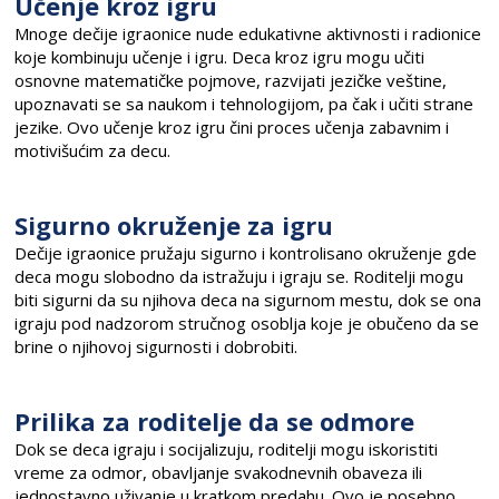
Učenje kroz igru
Mnoge dečije igraonice nude edukativne aktivnosti i radionice
koje kombinuju učenje i igru. Deca kroz igru mogu učiti
osnovne matematičke pojmove, razvijati jezičke veštine,
upoznavati se sa naukom i tehnologijom, pa čak i učiti strane
jezike. Ovo učenje kroz igru čini proces učenja zabavnim i
motivišućim za decu.
Sigurno okruženje za igru
Dečije igraonice pružaju sigurno i kontrolisano okruženje gde
deca mogu slobodno da istražuju i igraju se. Roditelji mogu
biti sigurni da su njihova deca na sigurnom mestu, dok se ona
igraju pod nadzorom stručnog osoblja koje je obučeno da se
brine o njihovoj sigurnosti i dobrobiti.
Prilika za roditelje da se odmore
Dok se deca igraju i socijalizuju, roditelji mogu iskoristiti
vreme za odmor, obavljanje svakodnevnih obaveza ili
jednostavno uživanje u kratkom predahu. Ovo je posebno