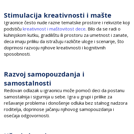
Stimulacija kreativnosti i mašte
Igraonice često nude razne tematske prostore i rekvizite koji
podstiču
kreativnost i maštovitost dece
. Bilo da se radi o
kuhinjskom kutku, gradilištu ili prostoru za umetnost i zanate,
deca imaju priliku da istražuju različite uloge i scenarije, što
doprinosi razvoju njihove kreativnosti i kognitivnih
sposobnosti.
Razvoj samopouzdanja i
samostalnosti
Redovan odlazak u igraonicu može pomoći deci da postanu
samostalnija i sigurnija u sebe. Igra u grupi i prilike za
rešavanje problema i donošenje odluka bez stalnog nadzora
roditelja, doprinose jačanju njihovog samopouzdanja i
osećaja odgovornosti.