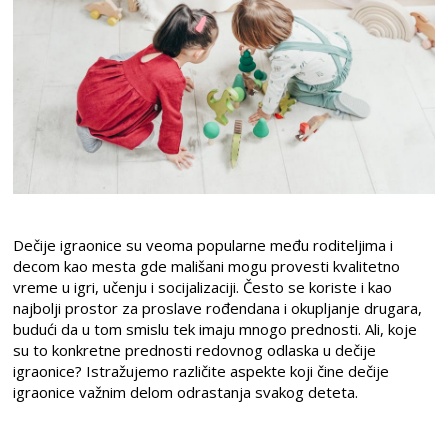
Dečije igraonice su veoma popularne među roditeljima i
decom kao mesta gde mališani mogu provesti kvalitetno
vreme u igri, učenju i socijalizaciji. Često se koriste i kao
najbolji prostor za proslave rođendana i okupljanje drugara,
budući da u tom smislu tek imaju mnogo prednosti. Ali, koje
su to konkretne prednosti redovnog odlaska u dečije
igraonice? Istražujemo različite aspekte koji čine dečije
igraonice važnim delom odrastanja svakog deteta.