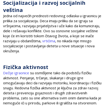
Socijalizacija i razvoj socijalnih
veština
Jedna od najvećih prednosti redovnog odlaska u igraonicu je
prilika za socijalizaciju. Deca imaju priliku da se igraju sa
vršnjacima, razvijaju prijateljstva i uče kako da komuniciraju,
dele i rešavaju konflikte. Ovo su osnovne socijalne veštine
koje će im koristiti tokom čitavog života, a koje se inače
razvijaju u obdaništima,
vrtićima
, no nikada nije mnogo
socijalizacije i postavljanja deteta u nove situacije i nova
okruženja.
Fizička aktivnost
Dečije igraonice
su osmišljene tako da podstiču fizičku
aktivnost. Penjanje, trčanje, skakanje i druge igre
omogućavaju deci da razvijaju motoriku, koordinaciju i fizičku
snagu. Redovna fizička aktivnost je ključna za zdrav razvoj
deteta i prevenciju gojaznosti i drugih zdravstvenih
problema, zato su one alternativa svim onim danima kada je
nemoguće ići u prirodu, parkove ili igrališta na otvorenom.