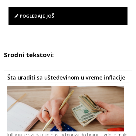
POGLEDAJE JOŠ
Srodni tekstovi:
Šta uraditi sa ušteđevinom u vreme inflacije
Inflacija je svuda oko nas, od goriva do hrane, i vrlo je malo