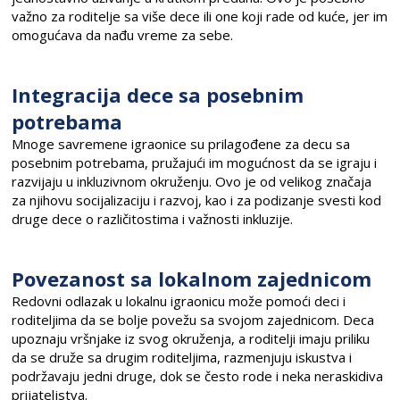
važno za roditelje sa više dece ili one koji rade od kuće, jer im
omogućava da nađu vreme za sebe.
Integracija dece sa posebnim
potrebama
Mnoge savremene igraonice su prilagođene za decu sa
posebnim potrebama, pružajući im mogućnost da se igraju i
razvijaju u inkluzivnom okruženju. Ovo je od velikog značaja
za njihovu socijalizaciju i razvoj, kao i za podizanje svesti kod
druge dece o različitostima i važnosti inkluzije.
Povezanost sa lokalnom zajednicom
Redovni odlazak u lokalnu igraonicu može pomoći deci i
roditeljima da se bolje povežu sa svojom zajednicom. Deca
upoznaju vršnjake iz svog okruženja, a roditelji imaju priliku
da se druže sa drugim roditeljima, razmenjuju iskustva i
podržavaju jedni druge, dok se često rode i neka neraskidiva
prijateljstva.