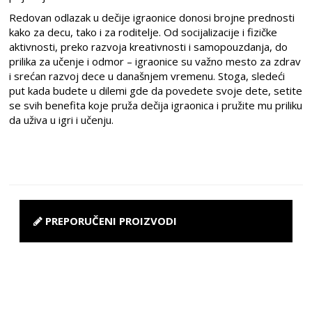
Redovan odlazak u dečije igraonice donosi brojne prednosti
kako za decu, tako i za roditelje. Od socijalizacije i fizičke
aktivnosti, preko razvoja kreativnosti i samopouzdanja, do
prilika za učenje i odmor – igraonice su važno mesto za zdrav
i srećan razvoj dece u današnjem vremenu. Stoga, sledeći
put kada budete u dilemi gde da povedete svoje dete, setite
se svih benefita koje pruža dečija igraonica i pružite mu priliku
da uživa u igri i učenju.
PREPORUČENI PROIZVODI