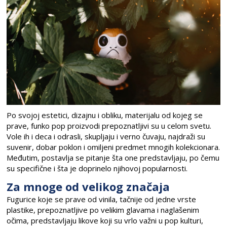
Po svojoj estetici, dizajnu i obliku, materijalu od kojeg se
prave, funko pop proizvodi prepoznatljivi su u celom svetu.
Vole ih i deca i odrasli, skupljaju i verno čuvaju, najdraži su
suvenir, dobar poklon i omiljeni predmet mnogih kolekcionara.
Međutim, postavlja se pitanje šta one predstavljaju, po čemu
su specifične i šta je doprinelo njihovoj popularnosti.
Za mnoge od velikog značaja
Fugurice koje se prave od vinila, tačnije od jedne vrste
plastike, prepoznatljive po velikim glavama i naglašenim
očima, predstavljaju likove koji su vrlo važni u pop kulturi,