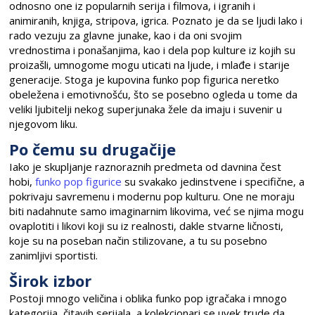
odnosno one iz popularnih serija i filmova, i igranih i
animiranih, knjiga, stripova, igrica. Poznato je da se ljudi lako i
rado vezuju za glavne junake, kao i da oni svojim
vrednostima i ponašanjima, kao i dela pop kulture iz kojih su
proizašli, umnogome mogu uticati na ljude, i mlađe i starije
generacije. Stoga je kupovina funko pop figurica neretko
obeležena i emotivnošću, što se posebno ogleda u tome da
veliki ljubitelji nekog superjunaka žele da imaju i suvenir u
njegovom liku.
Po čemu su drugačije
Iako je skupljanje raznoraznih predmeta od davnina čest
hobi,
funko pop figurice
su svakako jedinstvene i specifične, a
pokrivaju savremenu i modernu pop kulturu. One ne moraju
biti nadahnute samo imaginarnim likovima, već se njima mogu
ovaplotiti i likovi koji su iz realnosti, dakle stvarne ličnosti,
koje su na poseban način stilizovane, a tu su posebno
zanimljivi sportisti.
Širok izbor
Postoji mnogo veličina i oblika funko pop igračaka i mnogo
kategorija, čitavih serijala, a kolekcionari se uvek trude da