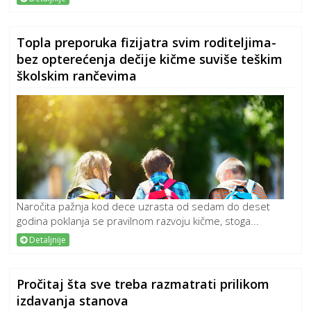
Topla preporuka fizijatra svim roditeljima-
bez opterećenja dečije kičme suviše teškim
školskim rančevima
Naročita pažnja kod dece uzrasta od sedam do deset
godina poklanja se pravilnom razvoju kičme, stoga...
Detaljnije
Pročitaj šta sve treba razmatrati prilikom
izdavanja stanova