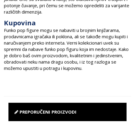
potonje čuvanje, pri čemu se možemo opredeliti za varijante
različitih dimenzija.
Kupovina
Funko pop figure mogu se nabaviti u brojnim knjižarama,
prodavnicama igračaka ili poklona, ali se takođe mogu kupiti i
naručivanjem preko interneta. Verni kolekcionari uvek su
spremni da nabave funko pop figuru koja im nedostaje. Kako
je dobro baš ovim proizvodom, kvalitetnim i jedinstvenim,
obradovati neku nama dragu osobu, i iz tog razloga se
možemo upustiti u potragu i kupovinu.
PREPORUČENI PROIZVODI