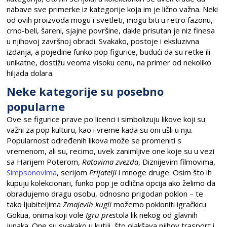
nabave sve primerke iz kategorije koja im je lično važna. Neki
od ovih proizvoda mogu i svetleti, mogu biti u retro fazonu,
crno-beli, šareni, sjajne površine, dakle prisutan je niz finesa
u njihovoj završnoj obradi. Svakako, postoje i eksluzivna
izdanja, a pojedine funko pop figurice, budući da su retke ili
unikatne, dostižu veoma visoku cenu, na primer od nekoliko
hiljada dolara.
Neke kategorije su posebno
popularne
Ove se figurice prave po licenci i simbolizuju likove koji su
važni za pop kulturu, kao i vreme kada su oni ušli u nju.
Popularnost određenih likova može se promeniti s
vremenom, ali su, recimo, uvek zanimljive one koje su u vezi
sa Harijem Poterom,
Ratovima zvezda
, Diznijevim filmovima,
Simpsonovima
, serijom
Prijatelji
i mnoge druge. Osim što ih
kupuju kolekcionari, funko pop je odlična opcija ako želimo da
obradujemo dragu osobu, odnosno prigodan poklon – te
tako ljubiteljima
Zmajevih kugli
možemo pokloniti igračkicu
Gokua, onima koji vole
Igru pres
tola lik nekog od glavnih
junaka. One su svakako u kutiji, što olakšava njihov trasport i