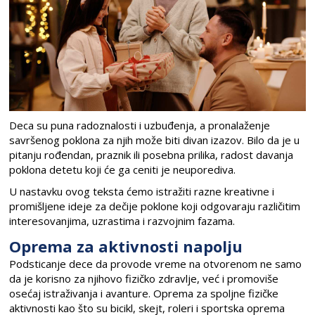
Deca su puna radoznalosti i uzbuđenja, a pronalaženje
savršenog poklona za njih može biti divan izazov. Bilo da je u
pitanju rođendan, praznik ili posebna prilika, radost davanja
poklona detetu koji će ga ceniti je neuporediva.
U nastavku ovog teksta ćemo istražiti razne kreativne i
promišljene ideje za dečije poklone koji odgovaraju različitim
interesovanjima, uzrastima i razvojnim fazama.
Oprema za aktivnosti napolju
Podsticanje dece da provode vreme na otvorenom ne samo
da je korisno za njihovo fizičko zdravlje, već i promoviše
osećaj istraživanja i avanture. Oprema za spoljne fizičke
aktivnosti kao što su bicikl, skejt, roleri i sportska oprema