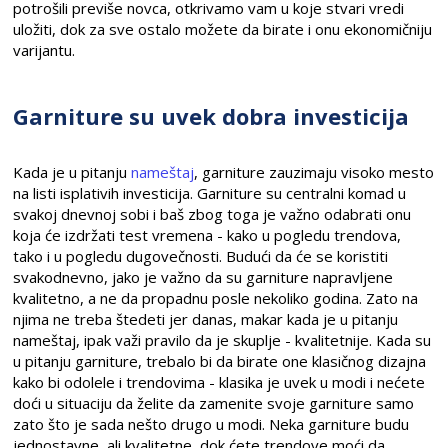
potrošili previše novca, otkrivamo vam u koje stvari vredi
uložiti, dok za sve ostalo možete da birate i onu ekonomičniju
varijantu.
Garniture su uvek dobra investicija
Kada je u pitanju
nameštaj
, garniture zauzimaju visoko mesto
na listi isplativih investicija. Garniture su centralni komad u
svakoj dnevnoj sobi i baš zbog toga je važno odabrati onu
koja će izdržati test vremena - kako u pogledu trendova,
tako i u pogledu dugovečnosti. Budući da će se koristiti
svakodnevno, jako je važno da su garniture napravljene
kvalitetno, a ne da propadnu posle nekoliko godina. Zato na
njima ne treba štedeti jer danas, makar kada je u pitanju
nameštaj, ipak važi pravilo da je skuplje - kvalitetnije. Kada su
u pitanju garniture, trebalo bi da birate one klasičnog dizajna
kako bi odolele i trendovima - klasika je uvek u modi i nećete
doći u situaciju da želite da zamenite svoje garniture samo
zato što je sada nešto drugo u modi. Neka garniture budu
jednostavne, ali kvalitetne, dok ćete trendove moći da