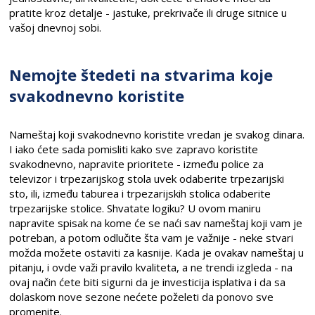
pratite kroz detalje - jastuke, prekrivače ili druge sitnice u
vašoj dnevnoj sobi.
Nemojte štedeti na stvarima koje
svakodnevno koristite
Nameštaj koji svakodnevno koristite vredan je svakog dinara.
I iako ćete sada pomisliti kako sve zapravo koristite
svakodnevno, napravite prioritete - između police za
televizor i trpezarijskog stola uvek odaberite trpezarijski
sto, ili, između taburea i trpezarijskih stolica odaberite
trpezarijske stolice. Shvatate logiku? U ovom maniru
napravite spisak na kome će se naći sav nameštaj koji vam je
potreban, a potom odlučite šta vam je važnije - neke stvari
možda možete ostaviti za kasnije. Kada je ovakav nameštaj u
pitanju, i ovde važi pravilo kvaliteta, a ne trendi izgleda - na
ovaj način ćete biti sigurni da je investicija isplativa i da sa
dolaskom nove sezone nećete poželeti da ponovo sve
promenite.