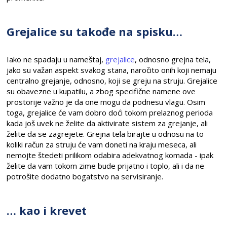
Grejalice su takođe na spisku…
Iako ne spadaju u nameštaj,
grejalice
, odnosno grejna tela,
jako su važan aspekt svakog stana, naročito onih koji nemaju
centralno grejanje, odnosno, koji se greju na struju. Grejalice
su obavezne u kupatilu, a zbog specifične namene ove
prostorije važno je da one mogu da podnesu vlagu. Osim
toga, grejalice će vam dobro doći tokom prelaznog perioda
kada još uvek ne želite da aktivirate sistem za grejanje, ali
želite da se zagrejete. Grejna tela birajte u odnosu na to
koliki račun za struju će vam doneti na kraju meseca, ali
nemojte štedeti prilikom odabira adekvatnog komada - ipak
želite da vam tokom zime bude prijatno i toplo, ali i da ne
potrošite dodatno bogatstvo na servisiranje.
… kao i krevet