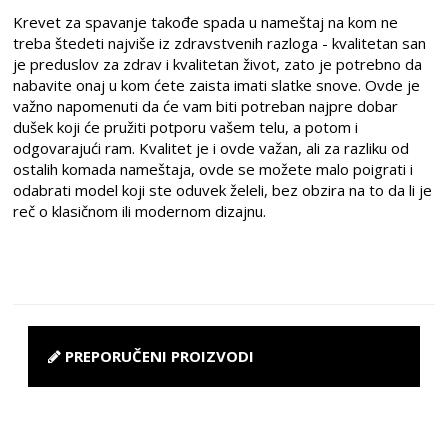
Krevet za spavanje takođe spada u nameštaj na kom ne
treba štedeti najviše iz zdravstvenih razloga - kvalitetan san
je preduslov za zdrav i kvalitetan život, zato je potrebno da
nabavite onaj u kom ćete zaista imati slatke snove. Ovde je
važno napomenuti da će vam biti potreban najpre dobar
dušek koji će pružiti potporu vašem telu, a potom i
odgovarajući ram. Kvalitet je i ovde važan, ali za razliku od
ostalih komada nameštaja, ovde se možete malo poigrati i
odabrati model koji ste oduvek želeli, bez obzira na to da li je
reč o klasičnom ili modernom dizajnu.
PREPORUČENI PROIZVODI