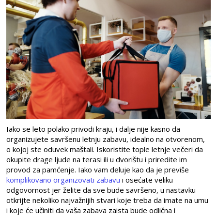
Iako se leto polako privodi kraju, i dalje nije kasno da
organizujete savršenu letnju zabavu, idealno na otvorenom,
o kojoj ste oduvek maštali. Iskoristite tople letnje večeri da
okupite drage ljude na terasi ili u dvorištu i priredite im
provod za pamćenje. Iako vam deluje kao da je previše
komplikovano organizovati zabavu
i osećate veliku
odgovornost jer želite da sve bude savršeno, u nastavku
otkrijte nekoliko najvažnijih stvari koje treba da imate na umu
i koje će učiniti da vaša zabava zaista bude odlična i