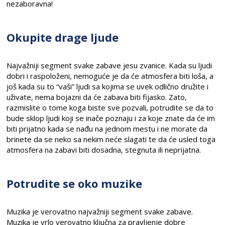
nezaboravna!
Okupite drage ljude
Najvažniji segment svake zabave jesu zvanice. Kada su ljudi
dobri i raspoloženi, nemoguće je da će atmosfera biti loša, a
još kada su to “vaši” ljudi sa kojima se uvek odlično družite i
uživate, nema bojazni da će zabava biti fijasko. Zato,
razmislite o tome koga biste sve pozvali, potrudite se da to
bude sklop ljudi koji se inače poznaju i za koje znate da će im
biti prijatno kada se nađu na jednom mestu i ne morate da
brinete da se neko sa nekim neće slagati te da će usled toga
atmosfera na zabavi biti dosadna, stegnuta ili neprijatna.
Potrudite se oko muzike
Muzika je verovatno najvažniji segment svake zabave.
Muzika je vrlo verovatno ključna za pravljenje dobre