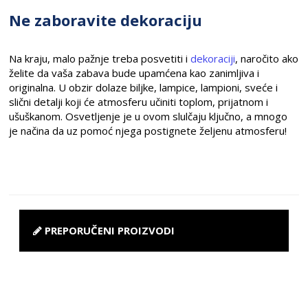
Ne zaboravite dekoraciju
Na kraju, malo pažnje treba posvetiti i
dekoraciji
, naročito ako
želite da vaša zabava bude upamćena kao zanimljiva i
originalna. U obzir dolaze biljke, lampice, lampioni, sveće i
slični detalji koji će atmosferu učiniti toplom, prijatnom i
ušuškanom. Osvetljenje je u ovom slulčaju ključno, a mnogo
je načina da uz pomoć njega postignete željenu atmosferu!
PREPORUČENI PROIZVODI