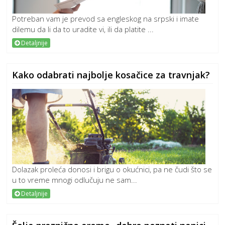
Potreban vam je prevod sa engleskog na srpski i imate
dilemu da li da to uradite vi, ili da platite ...
Detaljnije
Kako odabrati najbolje kosačice za travnjak?
Dolazak proleća donosi i brigu o okućnici, pa ne čudi što se
u to vreme mnogi odlučuju ne sam...
Detaljnije