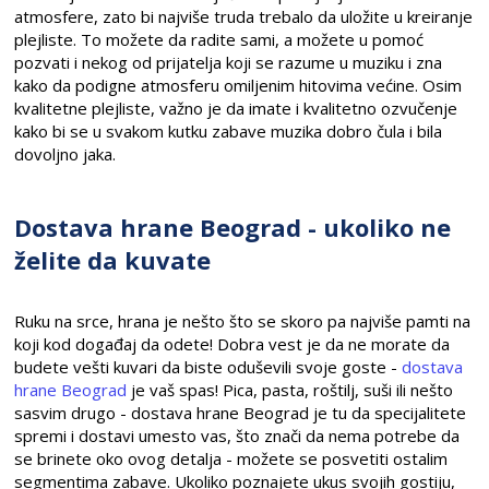
atmosfere, zato bi najviše truda trebalo da uložite u kreiranje
plejliste. To možete da radite sami, a možete u pomoć
pozvati i nekog od prijatelja koji se razume u muziku i zna
kako da podigne atmosferu omiljenim hitovima većine. Osim
kvalitetne plejliste, važno je da imate i kvalitetno ozvučenje
kako bi se u svakom kutku zabave muzika dobro čula i bila
dovoljno jaka.
Dostava hrane Beograd - ukoliko ne
želite da kuvate
Ruku na srce, hrana je nešto što se skoro pa najviše pamti na
koji kod događaj da odete! Dobra vest je da ne morate da
budete vešti kuvari da biste oduševili svoje goste -
dostava
hrane Beograd
je vaš spas! Pica, pasta, roštilj, suši ili nešto
sasvim drugo - dostava hrane Beograd je tu da specijalitete
spremi i dostavi umesto vas, što znači da nema potrebe da
se brinete oko ovog detalja - možete se posvetiti ostalim
segmentima zabave. Ukoliko poznajete ukus svojih gostiju,