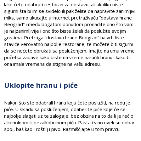
lako ćete odabrati restoran za dostavu, ali ukoliko niste
sigurni šta bi im se svidelo ili pak želite da napravite zanimljivi
miks, samo ukucajte u internet pretraživaču “dostava hrane
Beograd” i među bogatom ponudom pronađite ono što vam
je najzanimljivije i ono što biste želeli da poslužite svojim
gostima. Pretraga “dostava hrane Beograd” na vrh liste
staviće verovatno najbolje restorane, te možete biti sigurni
da se nećete obrukati sa posluženjem. Imajte na umu vreme
početka zabave kako biste na vreme naručili hranu i kako bi
ona imala vremena da stigne na vašu adresu.
Uklopite hranu i piće
Nakon što ste odabrali hranu koju ćete poslužiti, na redu je
piće. U skladu sa posluženjem, odaberite piće koje će se
najbolje slagati uz te zalogaje, bez obzira na to da li je reč o
alkoholnom ili bezalkoholnom piću. Pasta i vino uvek su dobar
spoj, baš kao i roštilj i pivo. Razmiščjajte u tom pravcu.