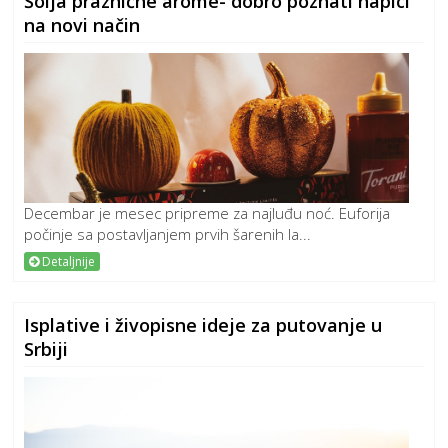
Šolja praznične arome- dobro poznati napici
na novi način
Decembar je mesec pripreme za najluđu noć. Euforija
počinje sa postavljanjem prvih šarenih la...
Detaljnije
Isplative i živopisne ideje za putovanje u
Srbiji