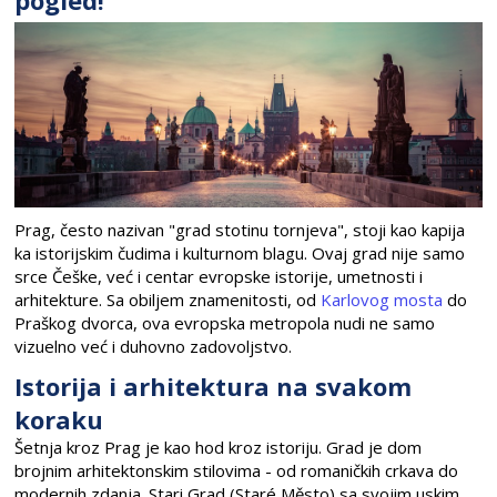
Prag, često nazivan "grad stotinu tornjeva", stoji kao kapija
ka istorijskim čudima i kulturnom blagu. Ovaj grad nije samo
srce Češke, već i centar evropske istorije, umetnosti i
arhitekture. Sa obiljem znamenitosti, od
Karlovog mosta
do
Praškog dvorca, ova evropska metropola nudi ne samo
vizuelno već i duhovno zadovoljstvo.
Istorija i arhitektura na svakom
koraku
Šetnja kroz Prag je kao hod kroz istoriju. Grad je dom
brojnim arhitektonskim stilovima - od romaničkih crkava do
modernih zdanja. Stari Grad (Staré Město) sa svojim uskim