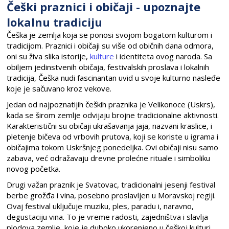
Češki praznici i običaji - upoznajte
lokalnu tradiciju
Češka je zemlja koja se ponosi svojom bogatom kulturom i
tradicijom. Praznici i običaji su više od običnih dana odmora,
oni su živa slika istorije,
kulture
i identiteta ovog naroda. Sa
obiljem jedinstvenih običaja, festivalskih proslava i lokalnih
tradicija, Češka nudi fascinantan uvid u svoje kulturno nasleđe
koje je sačuvano kroz vekove.
Jedan od najpoznatijih čeških praznika je Velikonoce (Uskrs),
kada se širom zemlje odvijaju brojne tradicionalne aktivnosti.
Karakteristični su običaji ukrašavanja jaja, nazvani kraslice, i
pletenje bičeva od vrbovih prutova, koji se koriste u igrama i
običajima tokom Uskršnjeg ponedeljka. Ovi običaji nisu samo
zabava, već odražavaju drevne prolećne rituale i simboliku
novog početka.
Drugi važan praznik je Svatovac, tradicionalni jesenji festival
berbe grožđa i vina, posebno proslavljen u Moravskoj regiji.
Ovaj festival uključuje muziku, ples, paradu i, naravno,
degustaciju vina. To je vreme radosti, zajedništva i slavlja
plodova zemlje, koje je duboko ukorenjeno u češkoj kulturi.