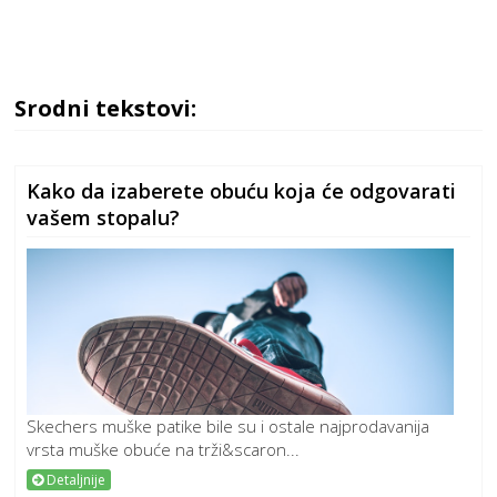
Srodni tekstovi:
Kako da izaberete obuću koja će odgovarati
vašem stopalu?
Skechers muške patike bile su i ostale najprodavanija
vrsta muške obuće na trži&scaron...
Detaljnije