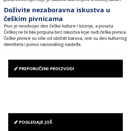
Doživite nezaboravna iskustva u
češkim pivnicama
Pivo je neodvojivi deo češke kulture i istorije, a poseta
Češkoj ne bi bila potpuna bez iskustva koje nudi češka pivnica.
Češke pivnice su više od običnih barova, one su deo kulturnog
identiteta i ponos nacionalnog nasleđa.
PREPORUČENI PROIZVODI
POGLEDAJE JOŠ