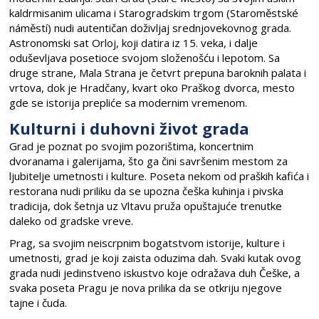
kaldrmisanim ulicama i Starogradskim trgom (Staroměstské
náměstí) nudi autentičan doživljaj srednjovekovnog grada.
Astronomski sat Orloj, koji datira iz 15. veka, i dalje
oduševljava posetioce svojom složenošću i lepotom. Sa
druge strane, Mala Strana je četvrt prepuna baroknih palata i
vrtova, dok je Hradčany, kvart oko Praškog dvorca, mesto
gde se istorija prepliće sa modernim vremenom.
Kulturni i duhovni život grada
Grad je poznat po svojim pozorištima, koncertnim
dvoranama i galerijama, što ga čini savršenim mestom za
ljubitelje umetnosti i kulture. Poseta nekom od praških kafića i
restorana nudi priliku da se upozna češka kuhinja i pivska
tradicija, dok šetnja uz Vltavu pruža opuštajuće trenutke
daleko od gradske vreve.
Prag, sa svojim neiscrpnim bogatstvom istorije, kulture i
umetnosti, grad je koji zaista oduzima dah. Svaki kutak ovog
grada nudi jedinstveno iskustvo koje odražava duh Češke, a
svaka poseta Pragu je nova prilika da se otkriju njegove
tajne i čuda.