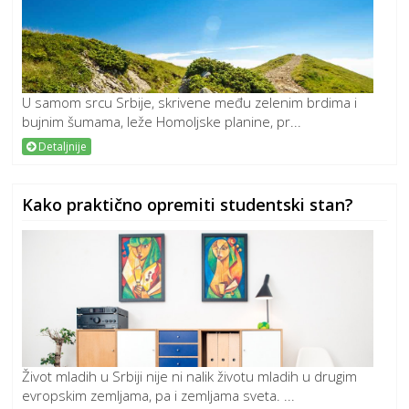
U samom srcu Srbije, skrivene među zelenim brdima i
bujnim šumama, leže Homoljske planine, pr...
Detaljnije
Kako praktično opremiti studentski stan?
Život mladih u Srbiji nije ni nalik životu mladih u drugim
evropskim zemljama, pa i zemljama sveta. ...