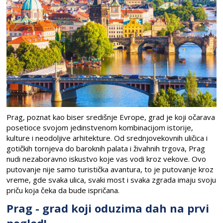
Prag, poznat kao biser središnje Evrope, grad je koji očarava
posetioce svojom jedinstvenom kombinacijom istorije,
kulture i neodoljive arhitekture. Od srednjovekovnih uličica i
gotičkih tornjeva do baroknih palata i živahnih trgova, Prag
nudi nezaboravno iskustvo koje vas vodi kroz vekove. Ovo
putovanje nije samo turistička avantura, to je putovanje kroz
vreme, gde svaka ulica, svaki most i svaka zgrada imaju svoju
priču koja čeka da bude ispričana.
Prag - grad koji oduzima dah na prvi
pogled!