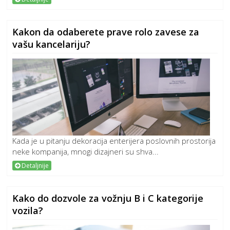
Kakon da odaberete prave rolo zavese za
vašu kancelariju?
Kada je u pitanju dekoracija enterijera poslovnih prostorija
neke kompanija, mnogi dizajneri su shva...
Detaljnije
Kako do dozvole za vožnju B i C kategorije
vozila?