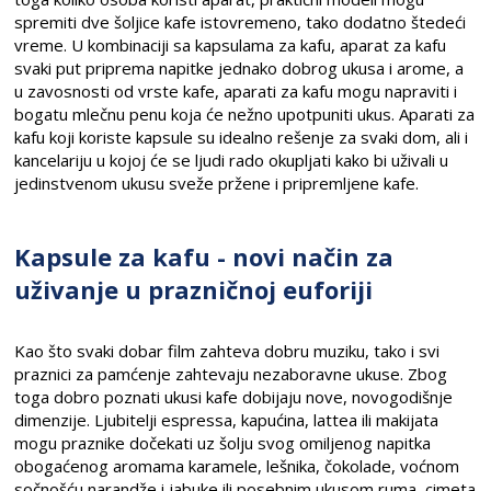
spremiti dve šoljice kafe istovremeno, tako dodatno štedeći
vreme. U kombinaciji sa kapsulama za kafu, aparat za kafu
svaki put priprema napitke jednako dobrog ukusa i arome, a
u zavosnosti od vrste kafe, aparati za kafu mogu napraviti i
bogatu mlečnu penu koja će nežno upotpuniti ukus. Aparati za
kafu koji koriste kapsule su idealno rešenje za svaki dom, ali i
kancelariju u kojoj će se ljudi rado okupljati kako bi uživali u
jedinstvenom ukusu sveže pržene i pripremljene kafe.
Kapsule za kafu - novi način za
uživanje u prazničnoj euforiji
Kao što svaki dobar film zahteva dobru muziku, tako i svi
praznici za pamćenje zahtevaju nezaboravne ukuse. Zbog
toga dobro poznati ukusi kafe dobijaju nove, novogodišnje
dimenzije. Ljubitelji espressa, kapućina, lattea ili makijata
mogu praznike dočekati uz šolju svog omiljenog napitka
obogaćenog aromama karamele, lešnika, čokolade, voćnom
sočnošću narandže i jabuke ili posebnim ukusom ruma, cimeta