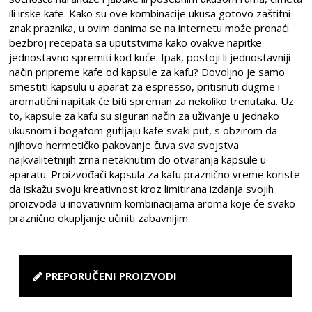
ili irske kafe. Kako su ove kombinacije ukusa gotovo zaštitni
znak praznika, u ovim danima se na internetu može pronaći
bezbroj recepata sa uputstvima kako ovakve napitke
jednostavno spremiti kod kuće. Ipak, postoji li jednostavniji
način pripreme kafe od kapsule za kafu? Dovoljno je samo
smestiti kapsulu u aparat za espresso, pritisnuti dugme i
aromatični napitak će biti spreman za nekoliko trenutaka. Uz
to, kapsule za kafu su siguran način za uživanje u jednako
ukusnom i bogatom gutljaju kafe svaki put, s obzirom da
njihovo hermetičko pakovanje čuva sva svojstva
najkvalitetnijih zrna netaknutim do otvaranja kapsule u
aparatu. Proizvođači kapsula za kafu praznično vreme koriste
da iskažu svoju kreativnost kroz limitirana izdanja svojih
proizvoda u inovativnim kombinacijama aroma koje će svako
praznično okupljanje učiniti zabavnijim.
PREPORUČENI PROIZVODI