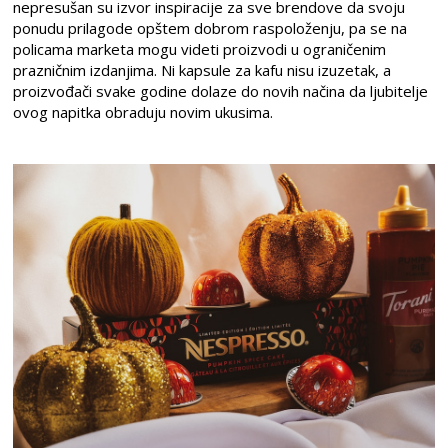
nepresušan su izvor inspiracije za sve brendove da svoju
ponudu prilagode opštem dobrom raspoloženju, pa se na
policama marketa mogu videti proizvodi u ograničenim
prazničnim izdanjima. Ni kapsule za kafu nisu izuzetak, a
proizvođači svake godine dolaze do novih načina da ljubitelje
ovog napitka obraduju novim ukusima.