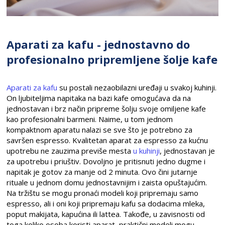
Aparati za kafu - jednostavno do
profesionalno pripremljene šolje kafe
Aparati za kafu
su postali nezaobilazni uređaji u svakoj kuhinji.
On ljubiteljima napitaka na bazi kafe omogućava da na
jednostavan i brz način pripreme šolju svoje omiljene kafe
kao profesionalni barmeni. Naime, u tom jednom
kompaktnom aparatu nalazi se sve što je potrebno za
savršen espresso. Kvalitetan aparat za espresso za kućnu
upotrebu ne zauzima previše mesta
u kuhinji
, jednostavan je
za upotrebu i priuštiv. Dovoljno je pritisnuti jedno dugme i
napitak je gotov za manje od 2 minuta. Ovo čini jutarnje
rituale u jednom domu jednostavnijim i zaista opuštajućim.
Na tržištu se mogu pronaći modeli koji pripremaju samo
espresso, ali i oni koji pripremaju kafu sa dodacima mleka,
poput makijata, kapućina ili lattea. Takođe, u zavisnosti od
toga koliko osoba koristi aparat, praktični modeli mogu