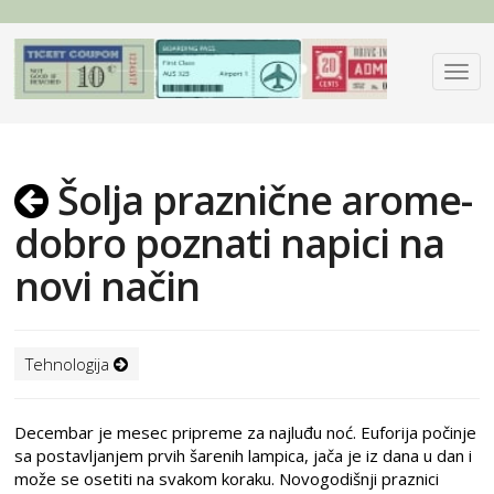
Šolja praznične arome-
dobro poznati napici na
novi način
Tehnologija
Decembar je mesec pripreme za najluđu noć. Euforija počinje
sa postavljanjem prvih šarenih lampica, jača je iz dana u dan i
može se osetiti na svakom koraku. Novogodišnji praznici